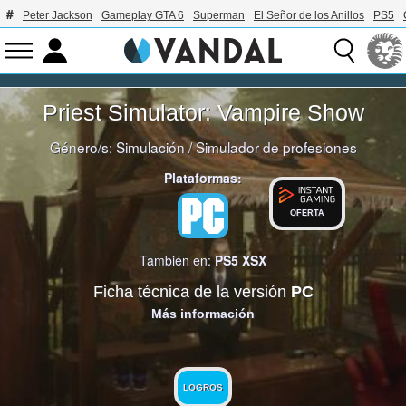
Peter Jackson
Gameplay GTA 6
Superman
El Señor de los Anillos
PS5
Priest Simulator: Vampire Show
Género/s:
Simulación
/
Simulador de profesiones
Plataformas:
OFERTA
También en:
PS5
XSX
Ficha técnica de la versión
PC
Más información
LOGROS