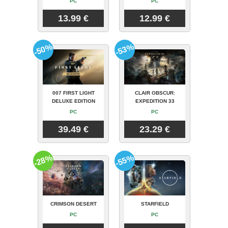
PC
PC
13.99 €
12.99 €
-50%
-53%
007 FIRST LIGHT
CLAIR OBSCUR:
DELUXE EDITION
EXPEDITION 33
PC
PC
39.49 €
23.29 €
-28%
-55%
CRIMSON DESERT
STARFIELD
PC
PC