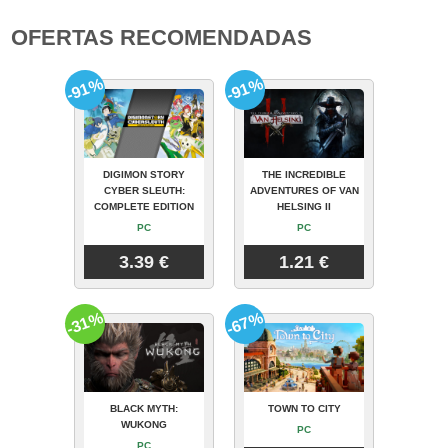
OFERTAS RECOMENDADAS
-91%
-91%
DIGIMON STORY
THE INCREDIBLE
CYBER SLEUTH:
ADVENTURES OF VAN
COMPLETE EDITION
HELSING II
PC
PC
3.39 €
1.21 €
-31%
-67%
BLACK MYTH:
TOWN TO CITY
WUKONG
PC
PC