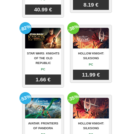
8.19 €
40.99 €
-82%
-38%
STAR WARS: KNIGHTS
HOLLOW KNIGHT:
OF THE OLD
SILKSONG
REPUBLIC
PC
PC
11.99 €
1.66 €
-53%
-35%
AVATAR: FRONTIERS
HOLLOW KNIGHT:
OF PANDORA
SILKSONG