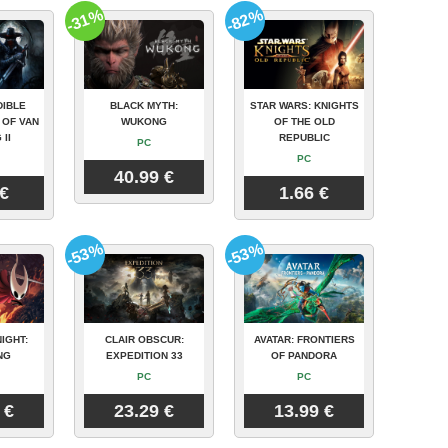
-31%
-82%
DIBLE
BLACK MYTH:
STAR WARS: KNIGHTS
 OF VAN
WUKONG
OF THE OLD
 II
REPUBLIC
PC
PC
40.99 €
 €
1.66 €
-53%
-53%
IGHT:
CLAIR OBSCUR:
AVATAR: FRONTIERS
NG
EXPEDITION 33
OF PANDORA
PC
PC
 €
23.29 €
13.99 €