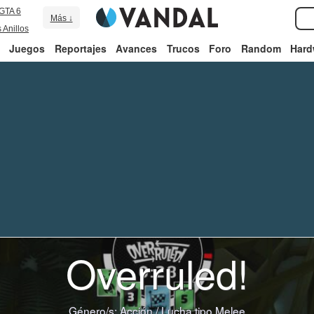
GTA 6
Más ↓
 Anillos
Juegos
Reportajes
Avances
Trucos
Foro
Random
Hard
Overruled!
Género/s:
Acción
/
Lucha tipo Melee