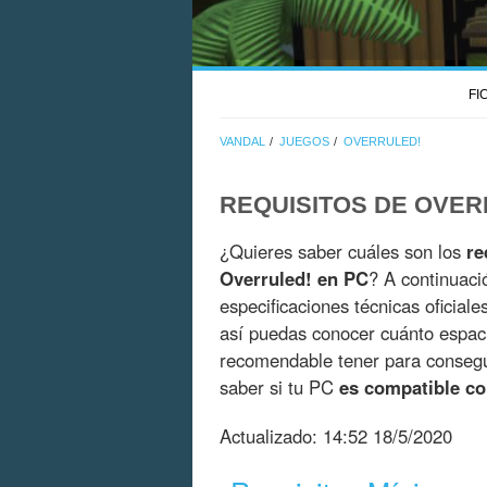
FI
VANDAL
JUEGOS
OVERRULED!
REQUISITOS DE OVER
¿Quieres saber cuáles son los
re
Overruled! en PC
? A continuaci
especificaciones técnicas oficial
así puedas conocer cuánto espac
recomendable tener para consegui
saber si tu PC
es compatible co
Actualizado:
14:52 18/5/2020