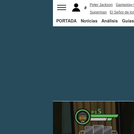
Peter Jackson
Gameplay 
Superman
El Señor de los
PORTADA
Noticias
Análisis
Guías