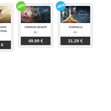
-28%
-55%
LIGHT
CRIMSON DESERT
STARFIELD
ITION
PC
PC
49.99 €
31.29 €
 €