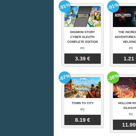
-91%
-91%
DIGIMON STORY
THE INCRE
CYBER SLEUTH:
ADVENTURES
COMPLETE EDITION
HELSING
PC
PC
3.39 €
1.21
-67%
-38%
TOWN TO CITY
HOLLOW KN
SILKSO
PC
PC
8.19 €
11.99