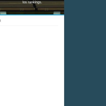
los rankings.
S