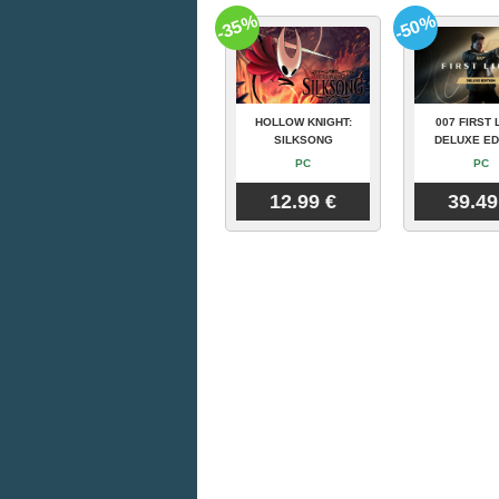
-35%
-50%
HOLLOW KNIGHT:
007 FIRST 
SILKSONG
DELUXE ED
PC
PC
12.99 €
39.49