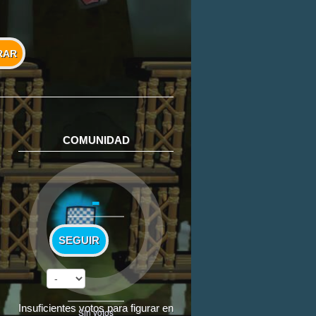
RAR
COMUNIDAD
-
SEGUIR
Insuficientes votos para figurar en
Sin votos