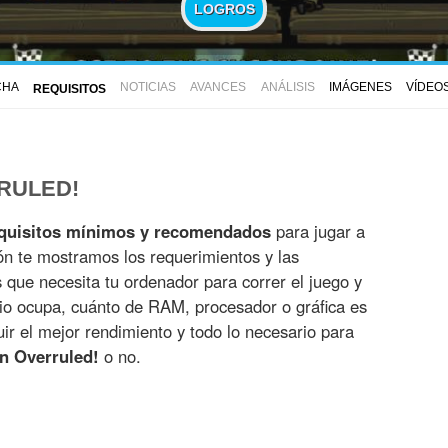
LOGROS
CHA
NOTICIAS
AVANCES
ANÁLISIS
IMÁGENES
VÍDEO
REQUISITOS
RULED!
quisitos mínimos y recomendados
para jugar a
ón te mostramos los requerimientos y las
es que necesita tu ordenador para correr el juego y
io ocupa, cuánto de RAM, procesador o gráfica es
r el mejor rendimiento y todo lo necesario para
n Overruled!
o no.