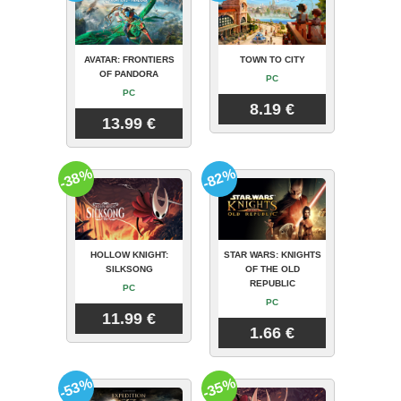
AVATAR: FRONTIERS
TOWN TO CITY
OF PANDORA
PC
PC
8.19 €
13.99 €
-38%
-82%
HOLLOW KNIGHT:
STAR WARS: KNIGHTS
SILKSONG
OF THE OLD
REPUBLIC
PC
PC
11.99 €
1.66 €
-53%
-35%