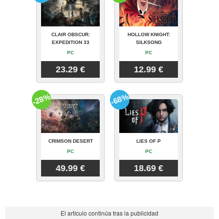
CLAIR OBSCUR:
HOLLOW KNIGHT:
EXPEDITION 33
SILKSONG
PC
PC
23.29 €
12.99 €
-28%
-68%
CRIMSON DESERT
LIES OF P
PC
PC
49.99 €
18.69 €