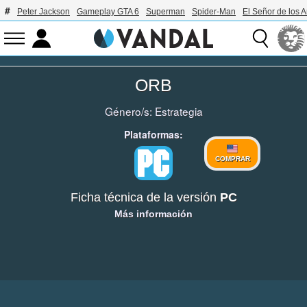
Peter Jackson
Gameplay GTA 6
Superman
Spider-Man
El Señor de los A
ORB
Género/s:
Estrategia
Plataformas:
COMPRAR
Ficha técnica de la versión
PC
Más información