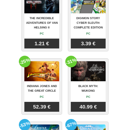
THE INCREDIBLE
DIGIMON STORY
ADVENTURES OF VAN
CYBER SLEUTH:
HELSING II
COMPLETE EDITION
PC
PC
1.21 €
3.39 €
-25%
-31%
INDIANA JONES AND
BLACK MYTH:
THE GREAT CIRCLE
WUKONG
PC
PC
52.39 €
40.99 €
-53%
-67%