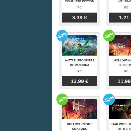
COMPLETE EDITION
HELSING
PC
PC
3.39 €
1.21
-53%
-38%
AVATAR: FRONTIERS
HOLLOW KN
OF PANDORA
SILKSO
PC
PC
13.99 €
11.99
-35%
-82%
HOLLOW KNIGHT:
STAR WARS: 
SILKSONG
OF THE 