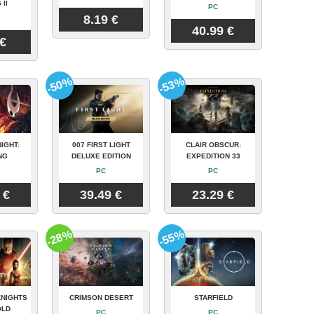
 II
PC
8.19 €
40.99 €
 €
-50%
-53%
IGHT:
007 FIRST LIGHT
CLAIR OBSCUR:
NG
DELUXE EDITION
EXPEDITION 33
PC
PC
 €
39.49 €
23.29 €
-28%
-55%
KNIGHTS
CRIMSON DESERT
STARFIELD
OLD
PC
PC