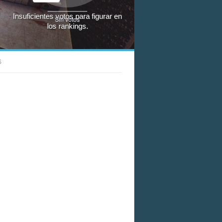
Insuficientes votos para figurar en
Sin votos
los rankings.
S