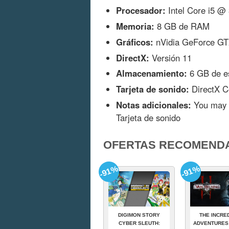
Procesador:
Intel Core i5 
Memoria:
8 GB de RAM
Gráficos:
nVidia GeForce GT
DirectX:
Versión 11
Almacenamiento:
6 GB de es
Tarjeta de sonido:
DirectX C
Notas adicionales:
You may n
Tarjeta de sonido
OFERTAS RECOMEND
-91%
-91%
DIGIMON STORY
THE INCRE
CYBER SLEUTH:
ADVENTURES