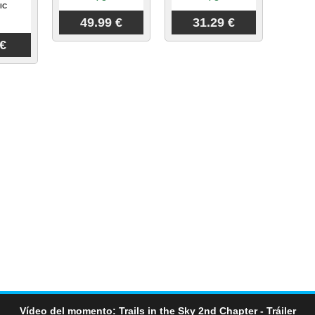
IC
49.99 €
31.29 €
 €
Vídeo del momento: Trails in the Sky 2nd Chapter - Tráiler