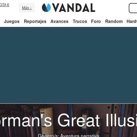
GTA 6
Más ↓
Juegos
Reportajes
Avances
Trucos
Foro
Random
Hard
rman's Great Illus
Género/s:
Aventura narrativa