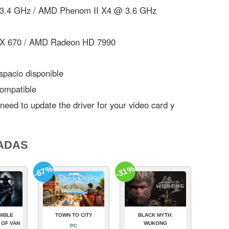
@ 3.4 GHz / AMD Phenom II X4 @ 3.6 GHz
X 670 / AMD Radeon HD 7990
pacio disponible
ompatible
eed to update the driver for your video card y
ADAS
-67%
-31%
DIBLE
TOWN TO CITY
BLACK MYTH:
 OF VAN
WUKONG
PC