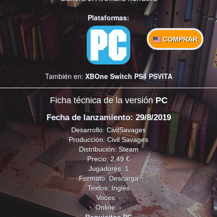
Plataformas:
COMPRAR
También en:
XBOne
Switch
PS4
PSVITA
Ficha técnica de la versión
PC
Fecha de lanzamiento
: 29/8/2019
Desarrollo: CivilSavages
Producción: Civil Savages
Distribución: Steam
Precio: 2,49 €
Jugadores: 1
Formato: Descarga
Textos: Inglés
Voces: -
Online: -
Requisitos PC