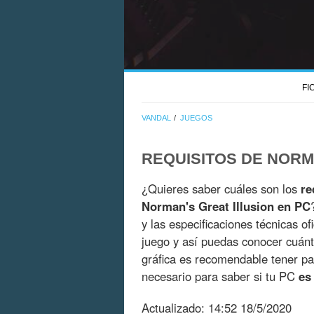
FI
VANDAL
JUEGOS
REQUISITOS DE NORM
¿Quieres saber cuáles son los
re
Norman's Great Illusion en PC
y las especificaciones técnicas of
juego y así puedas conocer cuán
gráfica es recomendable tener pa
necesario para saber si tu PC
es
Actualizado:
14:52 18/5/2020