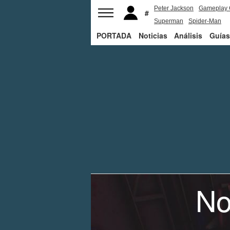
Peter Jackson
Gameplay 
Superman
Spider-Man
PORTADA
Noticias
Análisis
Guías
No