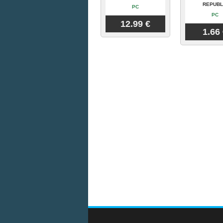
REPUBL
PC
PC
12.99 €
1.66