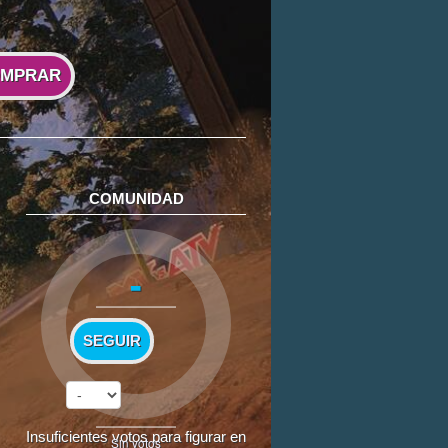
MPRAR
COMUNIDAD
-
SEGUIR
Insuficientes votos para figurar en
Sin votos