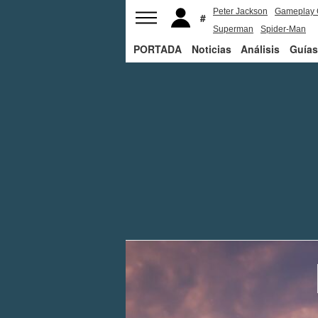
Peter Jackson
Gameplay 
Superman
Spider-Man
PORTADA
Noticias
Análisis
Guías