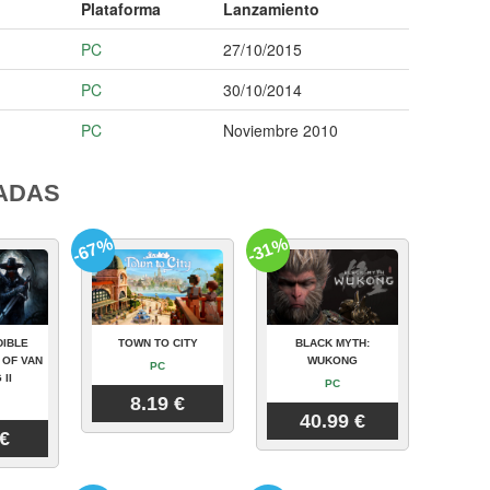
Plataforma
Lanzamiento
PC
27/10/2015
PC
30/10/2014
PC
Noviembre 2010
ADAS
-67%
-31%
DIBLE
TOWN TO CITY
BLACK MYTH:
 OF VAN
WUKONG
PC
 II
PC
8.19 €
40.99 €
 €