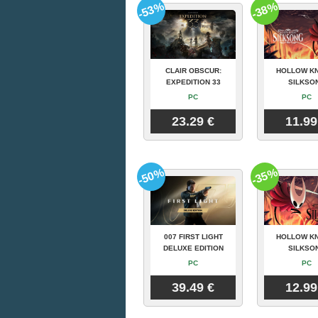
-53%
-38%
CLAIR OBSCUR:
HOLLOW KN
EXPEDITION 33
SILKSO
PC
PC
23.29 €
11.99
-50%
-35%
007 FIRST LIGHT
HOLLOW KN
DELUXE EDITION
SILKSO
PC
PC
39.49 €
12.99