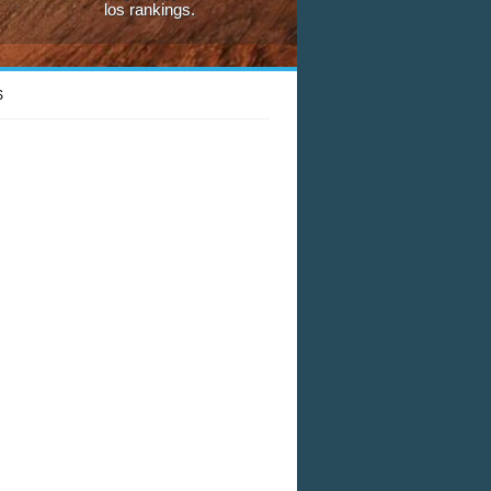
los rankings.
S