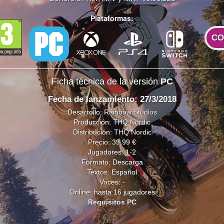
Plataformas:
CO
Ficha técnica de la versión
PC
Fecha de lanzamiento: 27/3/2018
Desarrollo:
Rainbow Studios
Producción:
THQ Nordic
Distribución:
THQ Nordic
Precio: 39,99 €
Jugadores: 1-2
Formato: Descarga
Textos: Español
Voces: -
Online: hasta 16 jugadores
Requisitos PC