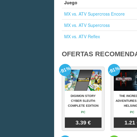
Juego
MX vs. ATV Supercross Encore
MX vs. ATV Supercross
MX vs. ATV Reflex
OFERTAS RECOMEND
-91%
-91%
DIGIMON STORY
THE INCRE
CYBER SLEUTH:
ADVENTURES
COMPLETE EDITION
HELSING
PC
PC
3.39 €
1.21