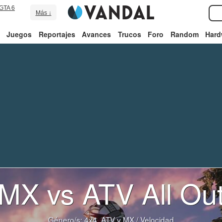
GTA 6
Más ↓
Juegos
Reportajes
Avances
Trucos
Foro
Random
Hard
MX vs ATV All Ou
Género/s:
4x4, ATV y MX
/
Velocidad