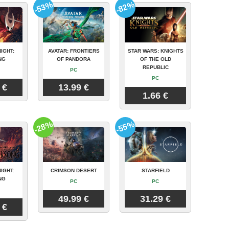
-53%
-82%
IGHT:
AVATAR: FRONTIERS
STAR WARS: KNIGHTS
NG
OF PANDORA
OF THE OLD
REPUBLIC
PC
PC
 €
13.99 €
1.66 €
-28%
-55%
IGHT:
CRIMSON DESERT
STARFIELD
NG
PC
PC
49.99 €
31.29 €
 €