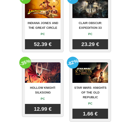
INDIANA JONES AND
CLAIR OBSCUR:
THE GREAT CIRCLE
EXPEDITION 33
PC
PC
52.39 €
23.29 €
-35%
-82%
HOLLOW KNIGHT:
STAR WARS: KNIGHTS
SILKSONG
OF THE OLD
REPUBLIC
PC
PC
12.99 €
1.66 €