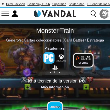
Peter Jackson
Gameplay GTA 6
Superman
Spider-Man
El Señor de los A
Monster Train
Género/s:
Cartas coleccionables (Card Battle)
/
Estrategia
Plataformas:
OFERTA
Ficha técnica de la versión
PC
Más información
LOGROS