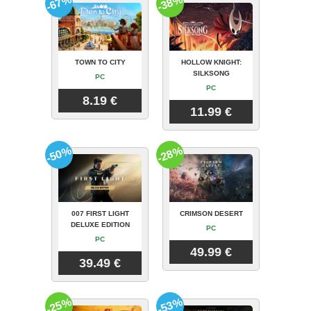
-67%
-38%
TOWN TO CITY
HOLLOW KNIGHT:
SILKSONG
PC
PC
8.19 €
11.99 €
-50%
-28%
007 FIRST LIGHT
CRIMSON DESERT
DELUXE EDITION
PC
PC
49.99 €
39.49 €
-25%
-53%