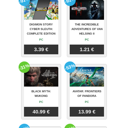
-91%
-91%
DIGIMON STORY
THE INCREDIBLE
CYBER SLEUTH:
ADVENTURES OF VAN
COMPLETE EDITION
HELSING II
PC
PC
3.39 €
1.21 €
-31%
-53%
BLACK MYTH:
AVATAR: FRONTIERS
WUKONG
OF PANDORA
PC
PC
40.99 €
13.99 €