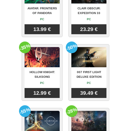
AVATAR: FRONTIERS
CLAIR OBSCUR:
OF PANDORA
EXPEDITION 33
PC
PC
13.99 €
23.29 €
-35%
-50%
HOLLOW KNIGHT:
007 FIRST LIGHT
SILKSONG
DELUXE EDITION
PC
PC
12.99 €
39.49 €
-55%
-28%