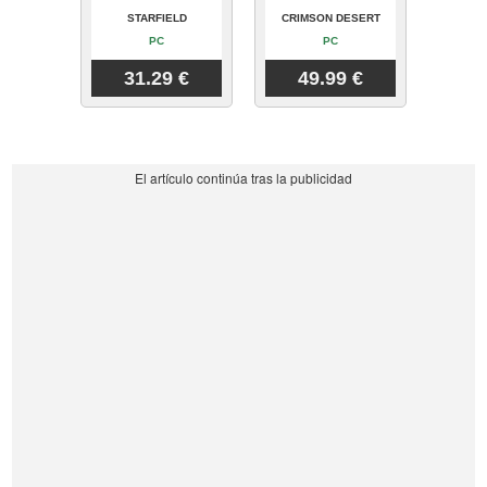
STARFIELD
CRIMSON DESERT
PC
PC
31.29 €
49.99 €