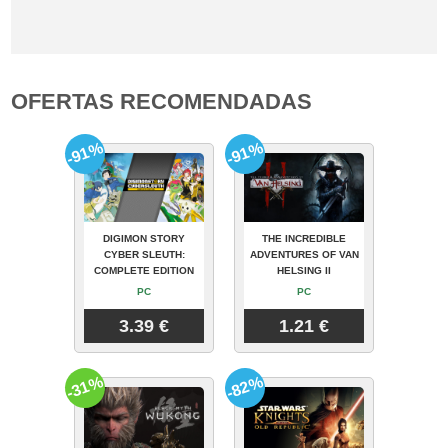
OFERTAS RECOMENDADAS
-91%
-91%
DIGIMON STORY
THE INCREDIBLE
CYBER SLEUTH:
ADVENTURES OF VAN
COMPLETE EDITION
HELSING II
PC
PC
3.39 €
1.21 €
-31%
-82%