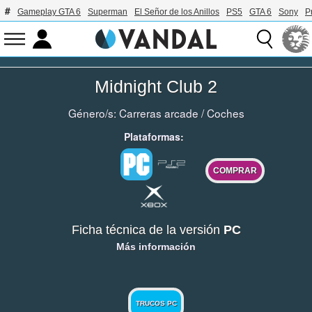
Gameplay GTA 6
Superman
El Señor de los Anillos
PS5
GTA 6
Sony
P
Midnight Club 2
Género/s:
Carreras arcade
/
Coches
Plataformas:
COMPRAR
Ficha técnica de la versión
PC
Más información
TRUCOS PC