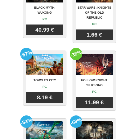
BLACK MYTH:
STAR WARS: KNIGHTS
WUKONG
OF THE OLD
REPUBLIC
PC
PC
40.99 €
1.66 €
-67%
-38%
TOWN TO CITY
HOLLOW KNIGHT:
SILKSONG
PC
PC
8.19 €
11.99 €
-53%
-53%