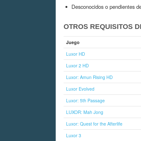
Desconocidos o pendientes de
OTROS REQUISITOS D
Juego
Luxor HD
Luxor 2 HD
Luxor: Amun Rising HD
Luxor Evolved
Luxor: 5th Passage
LUXOR: Mah Jong
Luxor: Quest for the Afterlife
Luxor 3