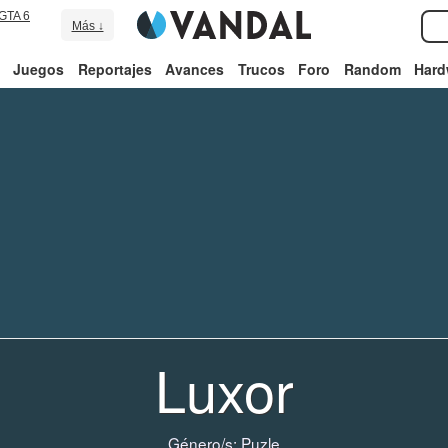
GTA 6
Más ↓
Juegos
Reportajes
Avances
Trucos
Foro
Random
Hard
Luxor
Género/s:
Puzle