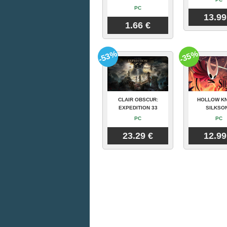
PC
13.99
1.66 €
-53%
-35%
CLAIR OBSCUR:
HOLLOW KN
EXPEDITION 33
SILKSO
PC
PC
23.29 €
12.99