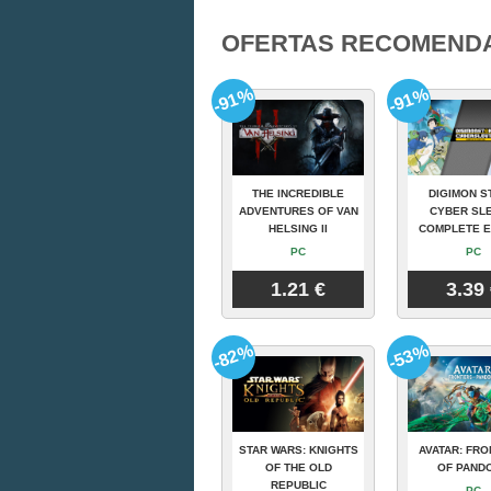
OFERTAS RECOMEND
-91%
-91%
THE INCREDIBLE
DIGIMON S
ADVENTURES OF VAN
CYBER SLE
HELSING II
COMPLETE E
PC
PC
1.21 €
3.39
-82%
-53%
STAR WARS: KNIGHTS
AVATAR: FRO
OF THE OLD
OF PAND
REPUBLIC
PC