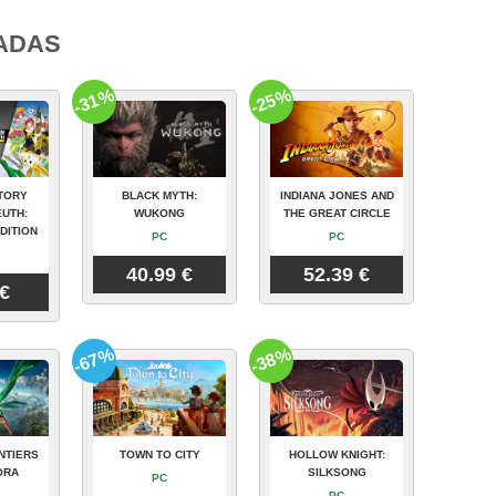
ADAS
-31%
-25%
TORY
BLACK MYTH:
INDIANA JONES AND
UTH:
WUKONG
THE GREAT CIRCLE
DITION
PC
PC
40.99 €
52.39 €
 €
-67%
-38%
NTIERS
TOWN TO CITY
HOLLOW KNIGHT:
ORA
SILKSONG
PC
PC