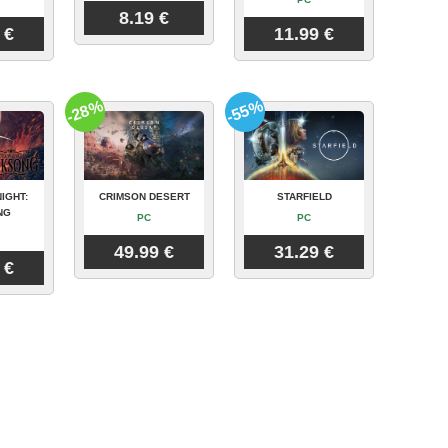
8.19 €
 €
11.99 €
-28%
-55%
IGHT:
CRIMSON DESERT
STARFIELD
NG
PC
PC
49.99 €
31.29 €
 €