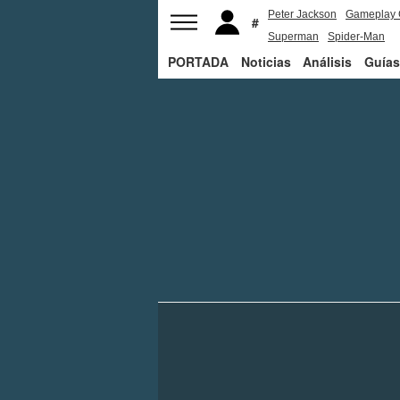
Peter Jackson
Gameplay 
Superman
Spider-Man
PORTADA
Noticias
Análisis
Guías