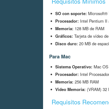
Requisitos Mínimos
SO con soporte:
Microsoft®
Procesador:
Intel Pentium I
Memoria:
128 MB de RAM
Gráficos:
Tarjeta de vídeo d
Disco duro:
20 MB de espacio
Para Mac
Sistema Operativo:
Mac OS X
Procesador:
Intel Procesado
Memoria:
256 MB RAM
Video Memoria:
(VRAM) 32
Requisitos Recome