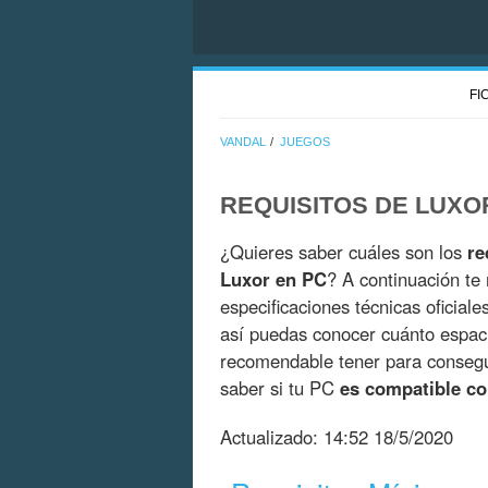
FI
VANDAL
JUEGOS
REQUISITOS DE LUXO
¿Quieres saber cuáles son los
re
Luxor en PC
? A continuación te
especificaciones técnicas oficial
así puedas conocer cuánto espac
recomendable tener para consegui
saber si tu PC
es compatible c
Actualizado:
14:52 18/5/2020