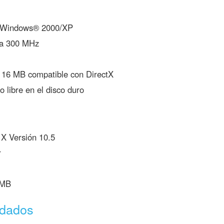
 Windows® 2000/XP
I a 300 MHz
e 16 MB compatible con DirectX
 libre en el disco duro
 Versión 10.5
r
 MB
ndados