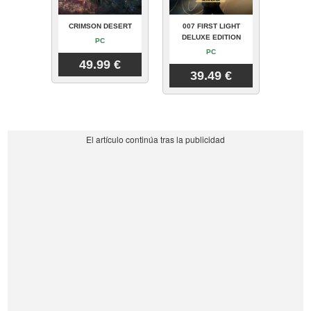
CRIMSON DESERT
007 FIRST LIGHT
DELUXE EDITION
PC
PC
49.99 €
39.49 €