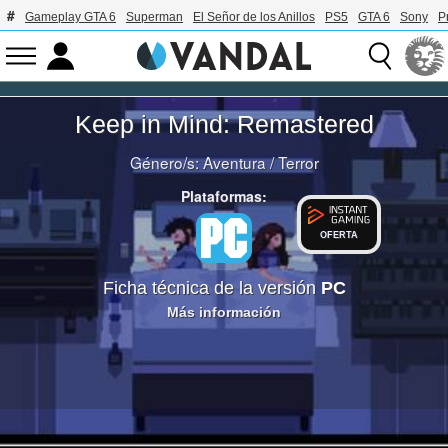
Gameplay GTA 6
Superman
El Señor de los Anillos
PS5
GTA 6
Sony
P
Keep in Mind: Remastered
Género/s:
Aventura
/
Terror
Plataformas:
OFERTA
Ficha técnica de la versión
PC
Más información