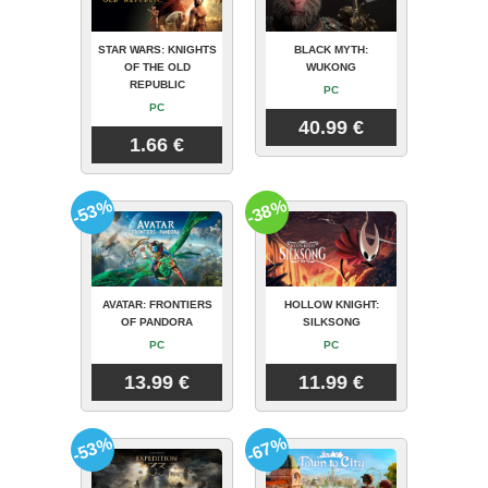
STAR WARS: KNIGHTS
BLACK MYTH:
OF THE OLD
WUKONG
REPUBLIC
PC
PC
40.99 €
1.66 €
-53%
-38%
AVATAR: FRONTIERS
HOLLOW KNIGHT:
OF PANDORA
SILKSONG
PC
PC
13.99 €
11.99 €
-53%
-67%