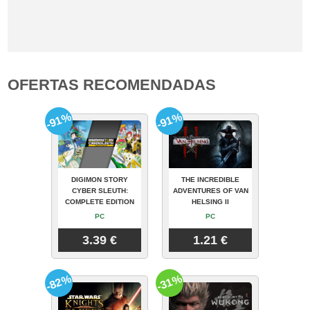
OFERTAS RECOMENDADAS
-91%
-91%
DIGIMON STORY
THE INCREDIBLE
CYBER SLEUTH:
ADVENTURES OF VAN
COMPLETE EDITION
HELSING II
PC
PC
3.39 €
1.21 €
-82%
-31%