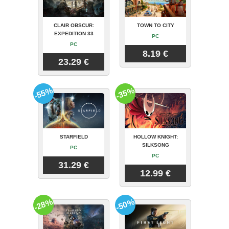
CLAIR OBSCUR:
TOWN TO CITY
EXPEDITION 33
PC
PC
8.19 €
23.29 €
-55%
-35%
STARFIELD
HOLLOW KNIGHT:
SILKSONG
PC
PC
31.29 €
12.99 €
-28%
-50%