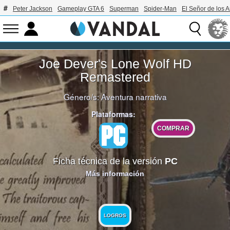
Peter Jackson
Gameplay GTA 6
Superman
Spider-Man
El Señor de los A
Joe Dever's Lone Wolf HD
Remastered
Género/s:
Aventura narrativa
Plataformas:
COMPRAR
Ficha técnica de la versión
PC
Más información
LOGROS