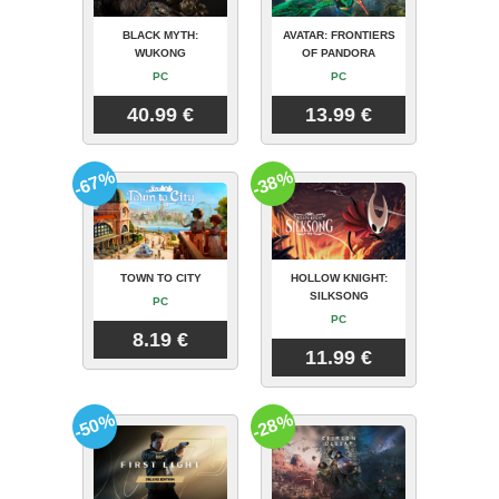
BLACK MYTH:
AVATAR: FRONTIERS
WUKONG
OF PANDORA
PC
PC
40.99 €
13.99 €
-67%
-38%
TOWN TO CITY
HOLLOW KNIGHT:
SILKSONG
PC
PC
8.19 €
11.99 €
-50%
-28%