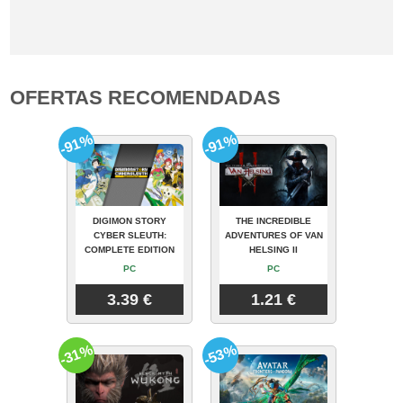
OFERTAS RECOMENDADAS
-91%
-91%
DIGIMON STORY
THE INCREDIBLE
CYBER SLEUTH:
ADVENTURES OF VAN
COMPLETE EDITION
HELSING II
PC
PC
3.39 €
1.21 €
-31%
-53%