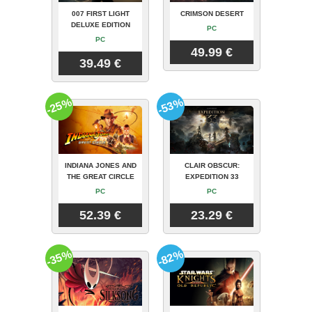
007 FIRST LIGHT
CRIMSON DESERT
DELUXE EDITION
PC
PC
49.99 €
39.49 €
-25%
-53%
INDIANA JONES AND
CLAIR OBSCUR:
THE GREAT CIRCLE
EXPEDITION 33
PC
PC
52.39 €
23.29 €
-35%
-82%