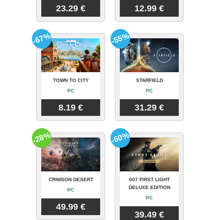
23.29 €
12.99 €
-67%
-55%
TOWN TO CITY
STARFIELD
PC
PC
8.19 €
31.29 €
-28%
-50%
CRIMSON DESERT
007 FIRST LIGHT
DELUXE EDITION
PC
PC
49.99 €
39.49 €