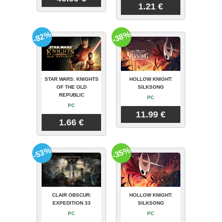
1.21 €
-82%
-38%
STAR WARS: KNIGHTS
HOLLOW KNIGHT:
OF THE OLD
SILKSONG
REPUBLIC
PC
PC
11.99 €
1.66 €
-53%
-35%
CLAIR OBSCUR:
HOLLOW KNIGHT:
EXPEDITION 33
SILKSONG
PC
PC