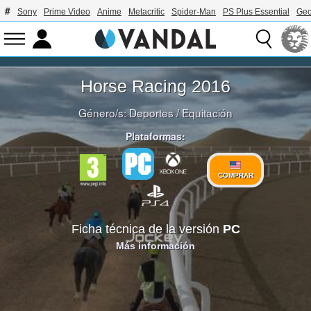
Sony
Prime Video
Anime
Metacritic
Spider-Man
PS Plus Essential
Geo
Horse Racing 2016
Género/s:
Deportes
/
Equitación
Plataformas:
COMPRAR
Ficha técnica de la versión
PC
Más información