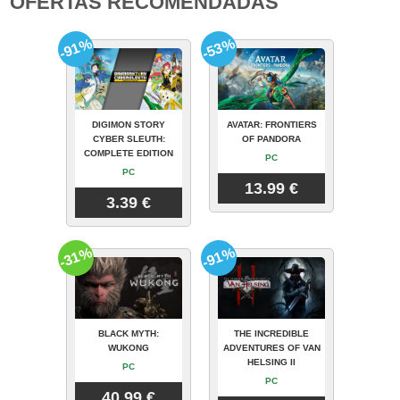
OFERTAS RECOMENDADAS
-91%
-53%
DIGIMON STORY
AVATAR: FRONTIERS
CYBER SLEUTH:
OF PANDORA
COMPLETE EDITION
PC
PC
13.99 €
3.39 €
-31%
-91%
BLACK MYTH:
THE INCREDIBLE
WUKONG
ADVENTURES OF VAN
HELSING II
PC
PC
40.99 €