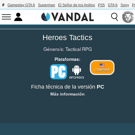
Gameplay GTA 6
Superman
El Señor de los Anillos
PS5
GTA 6
Sony
P
Heroes Tactics
Género/s:
Tactical RPG
Plataformas:
COMPRAR
Ficha técnica de la versión
PC
Más información