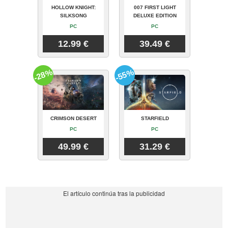
HOLLOW KNIGHT:
007 FIRST LIGHT
SILKSONG
DELUXE EDITION
PC
PC
12.99 €
39.49 €
-28%
-55%
CRIMSON DESERT
STARFIELD
PC
PC
49.99 €
31.29 €