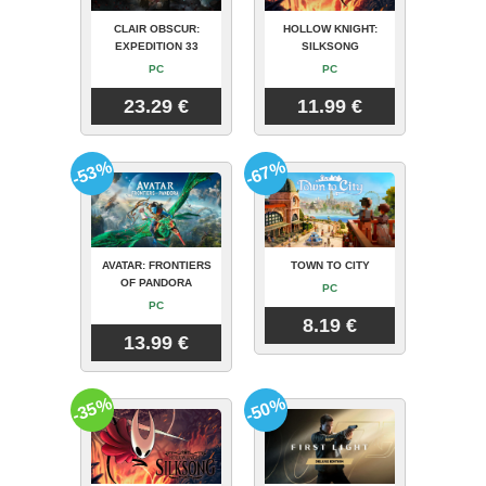
CLAIR OBSCUR:
HOLLOW KNIGHT:
EXPEDITION 33
SILKSONG
PC
PC
23.29 €
11.99 €
-53%
-67%
AVATAR: FRONTIERS
TOWN TO CITY
OF PANDORA
PC
PC
8.19 €
13.99 €
-35%
-50%