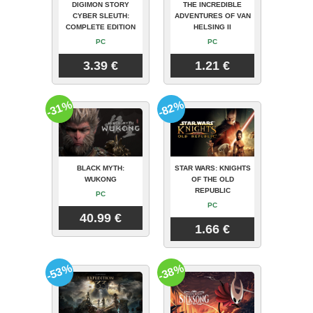
DIGIMON STORY
THE INCREDIBLE
CYBER SLEUTH:
ADVENTURES OF VAN
COMPLETE EDITION
HELSING II
PC
PC
3.39 €
1.21 €
-31%
-82%
BLACK MYTH:
STAR WARS: KNIGHTS
WUKONG
OF THE OLD
REPUBLIC
PC
PC
40.99 €
1.66 €
-53%
-38%