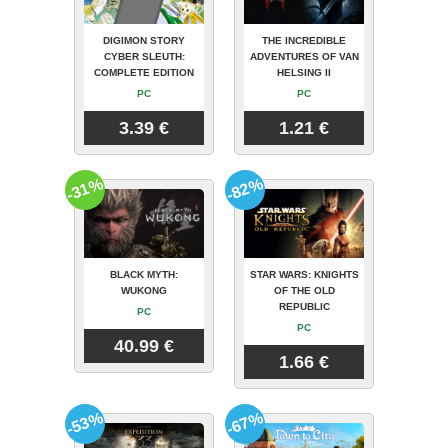
DIGIMON STORY
THE INCREDIBLE
CYBER SLEUTH:
ADVENTURES OF VAN
COMPLETE EDITION
HELSING II
PC
PC
3.39 €
1.21 €
-31%
-82%
BLACK MYTH:
STAR WARS: KNIGHTS
WUKONG
OF THE OLD
REPUBLIC
PC
PC
40.99 €
1.66 €
-53%
-67%