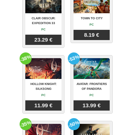
CLAIR OBSCUR:
TOWN TO CITY
EXPEDITION 33
PC
PC
8.19 €
23.29 €
-38%
-53%
HOLLOW KNIGHT:
AVATAR: FRONTIERS
SILKSONG
OF PANDORA
PC
PC
11.99 €
13.99 €
-35%
-50%