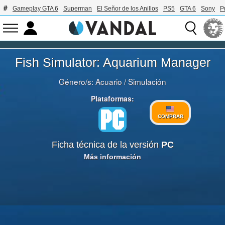
Gameplay GTA 6
Superman
El Señor de los Anillos
PS5
GTA 6
Sony
P
Fish Simulator: Aquarium Manager
Género/s:
Acuario
/
Simulación
Plataformas:
COMPRAR
Ficha técnica de la versión
PC
Más información