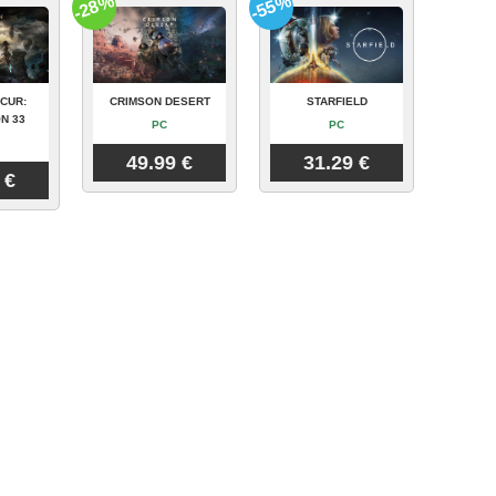
-28%
-55%
CUR:
CRIMSON DESERT
STARFIELD
N 33
PC
PC
49.99 €
31.29 €
 €