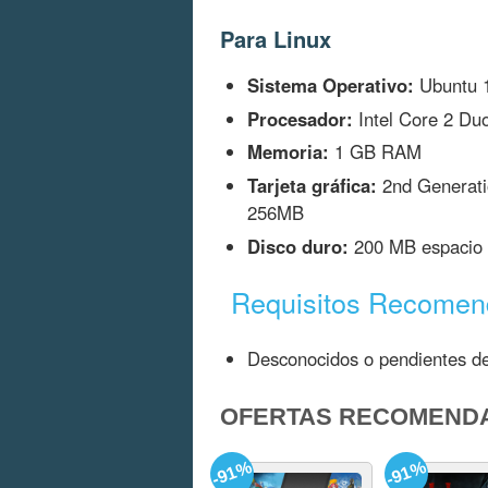
Para Linux
Sistema Operativo:
Ubuntu 1
Procesador:
Intel Core 2 Duo
Memoria:
1 GB RAM
Tarjeta gráfica:
2nd Generatio
256MB
Disco duro:
200 MB espacio 
Requisitos Recome
Desconocidos o pendientes de
OFERTAS RECOMEND
-91%
-91%