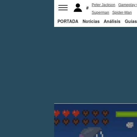
Peter Jackson
Gameplay 
Superman
Spider-Man
PORTADA
Noticias
Análisis
Guías