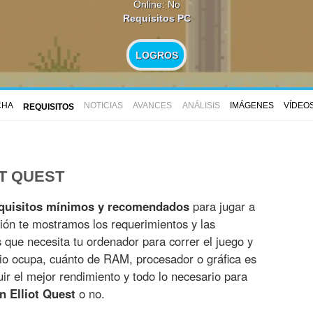
Online: No
Requisitos PC
LOGROS
CHA
NOTICIAS
AVANCES
ANÁLISIS
IMÁGENES
VÍDEO
REQUISITOS
OT QUEST
quisitos mínimos y recomendados
para jugar a
ión te mostramos los requerimientos y las
es que necesita tu ordenador para correr el juego y
io ocupa, cuánto de RAM, procesador o gráfica es
r el mejor rendimiento y todo lo necesario para
n Elliot Quest
o no.