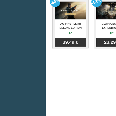
-50%
-53%
007 FIRST LIGHT
CLAIR OBS
DELUXE EDITION
EXPEDITIO
PC
PC
39.49 €
23.29