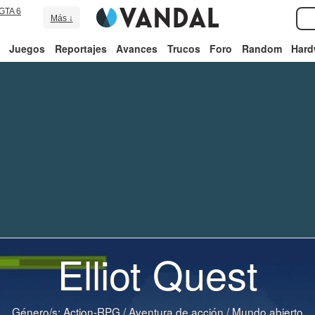
GTA 6
Más ↓
Juegos
Reportajes
Avances
Trucos
Foro
Random
Hard
Elliot Quest
Género/s:
Action-RPG
/
Aventura de acción
/
Mundo abierto