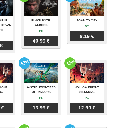
DIBLE
BLACK MYTH:
TOWN TO CITY
 OF VAN
WUKONG
PC
 II
PC
8.19 €
40.99 €
 €
-53%
-35%
IGHT:
AVATAR: FRONTIERS
HOLLOW KNIGHT:
NG
OF PANDORA
SILKSONG
PC
PC
 €
13.99 €
12.99 €