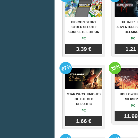
DIGIMON STORY
THE INCRE
CYBER SLEUTH:
ADVENTURES
COMPLETE EDITION
HELSING
PC
PC
3.39 €
1.21
-82%
-38%
STAR WARS: KNIGHTS
HOLLOW KN
OF THE OLD
SILKSO
REPUBLIC
PC
PC
11.99
1.66 €