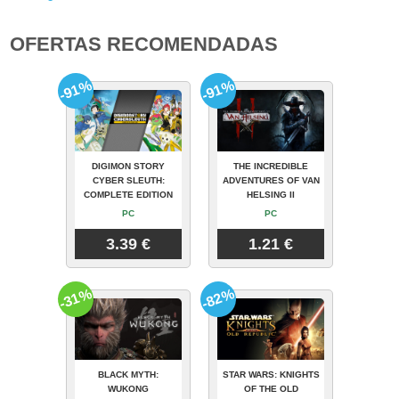
OFERTAS RECOMENDADAS
-91%
-91%
DIGIMON STORY
THE INCREDIBLE
CYBER SLEUTH:
ADVENTURES OF VAN
COMPLETE EDITION
HELSING II
PC
PC
3.39 €
1.21 €
-31%
-82%
BLACK MYTH:
STAR WARS: KNIGHTS
WUKONG
OF THE OLD