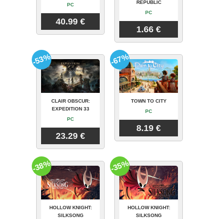
REPUBLIC
PC
PC
40.99 €
1.66 €
-53%
-67%
CLAIR OBSCUR:
TOWN TO CITY
EXPEDITION 33
PC
PC
8.19 €
23.29 €
-38%
-35%
HOLLOW KNIGHT:
HOLLOW KNIGHT:
SILKSONG
SILKSONG