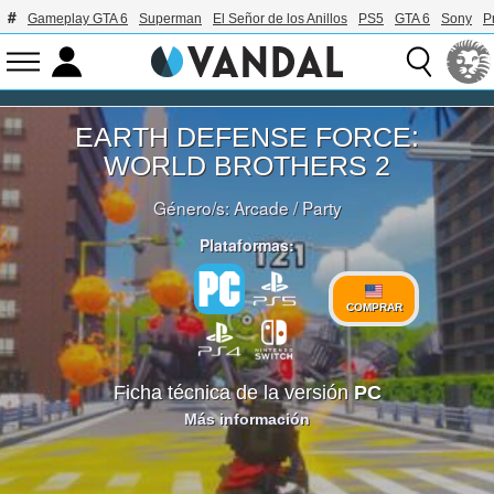
Gameplay GTA 6
Superman
El Señor de los Anillos
PS5
GTA 6
Sony
P
EARTH DEFENSE FORCE:
WORLD BROTHERS 2
Género/s:
Arcade
/
Party
Plataformas:
COMPRAR
Ficha técnica de la versión
PC
Más información