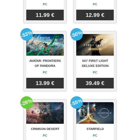
PC
PC
11.99 €
12.99 €
-53%
-50%
AVATAR: FRONTIERS
007 FIRST LIGHT
OF PANDORA
DELUXE EDITION
PC
PC
13.99 €
39.49 €
-28%
-55%
CRIMSON DESERT
STARFIELD
PC
PC