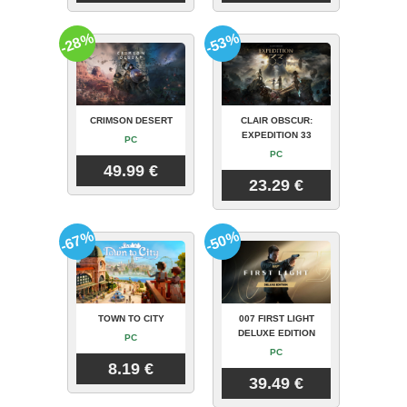
-28%
-53%
CRIMSON DESERT
CLAIR OBSCUR:
EXPEDITION 33
PC
PC
49.99 €
23.29 €
-67%
-50%
TOWN TO CITY
007 FIRST LIGHT
DELUXE EDITION
PC
PC
8.19 €
39.49 €