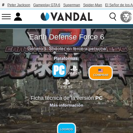
Peter Jackson
Gameplay GTA 6
Superman
Spider-Man
El Señor de los A
Earth Defense Force 6
Género/s:
Shooter en tercera persona
Plataformas:
COMPRAR
Ficha técnica de la versión
PC
Más información
LOGROS