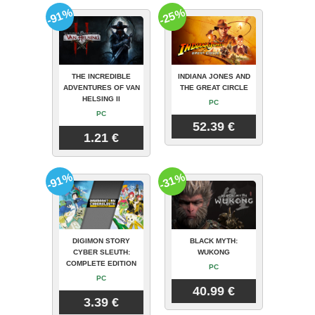
-91%
-25%
THE INCREDIBLE
INDIANA JONES AND
ADVENTURES OF VAN
THE GREAT CIRCLE
HELSING II
PC
PC
52.39 €
1.21 €
-91%
-31%
DIGIMON STORY
BLACK MYTH:
CYBER SLEUTH:
WUKONG
COMPLETE EDITION
PC
PC
40.99 €
3.39 €