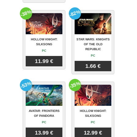
-38%
-82%
HOLLOW KNIGHT:
STAR WARS: KNIGHTS
SILKSONG
OF THE OLD
REPUBLIC
PC
PC
11.99 €
1.66 €
-53%
-35%
AVATAR: FRONTIERS
HOLLOW KNIGHT:
OF PANDORA
SILKSONG
PC
PC
13.99 €
12.99 €