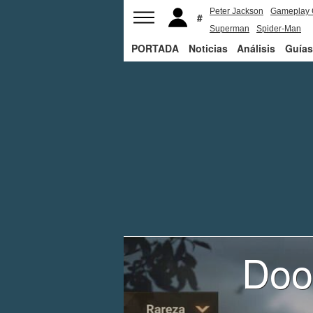
Peter Jackson
Gameplay 
Superman
Spider-Man
PORTADA
Noticias
Análisis
Guías
Doo