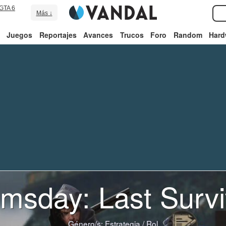
GTA 6
Más ↓
Juegos
Reportajes
Avances
Trucos
Foro
Random
Hard
msday: Last Survi
Género/s:
Estrategia
/
Rol