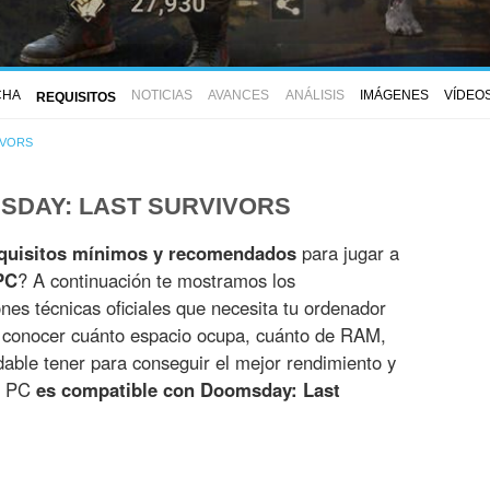
CHA
NOTICIAS
AVANCES
ANÁLISIS
IMÁGENES
VÍDEO
REQUISITOS
IVORS
SDAY: LAST SURVIVORS
quisitos mínimos y recomendados
para jugar a
PC
? A continuación te mostramos los
ones técnicas oficiales que necesita tu ordenador
s conocer cuánto espacio ocupa, cuánto de RAM,
able tener para conseguir el mejor rendimiento y
tu PC
es compatible con Doomsday: Last