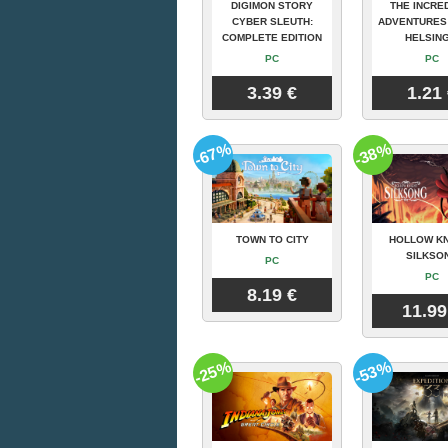
DIGIMON STORY
THE INCRE
CYBER SLEUTH:
ADVENTURES
COMPLETE EDITION
HELSING
PC
PC
3.39 €
1.21
-67%
-38%
TOWN TO CITY
HOLLOW KN
SILKSO
PC
PC
8.19 €
11.99
-25%
-53%