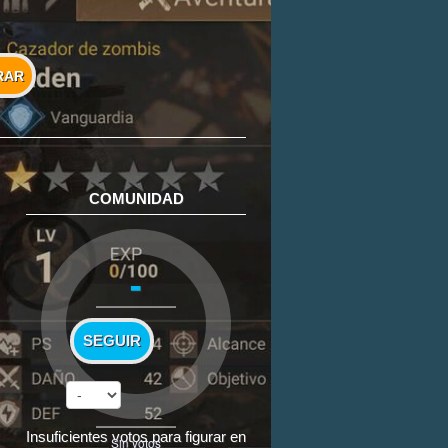
RAR
COMUNIDAD
-
SEGUIR
Insuficientes votos para figurar en
Sin votos