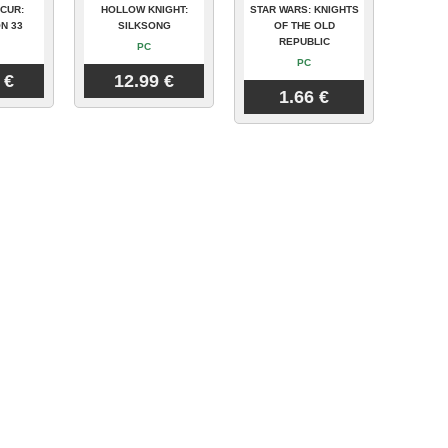
CUR:
HOLLOW KNIGHT:
STAR WARS: KNIGHTS
N 33
SILKSONG
OF THE OLD
REPUBLIC
PC
PC
 €
12.99 €
1.66 €