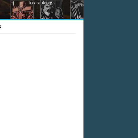
los rankings.
S