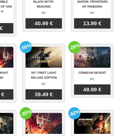
DIBLE
BLACK MYTH:
AVATAR: FRONTIERS
 OF VAN
WUKONG
OF PANDORA
 II
PC
PC
40.99 €
13.99 €
 €
-50%
-28%
IGHT:
007 FIRST LIGHT
CRIMSON DESERT
NG
DELUXE EDITION
PC
PC
49.99 €
 €
39.49 €
-35%
-82%