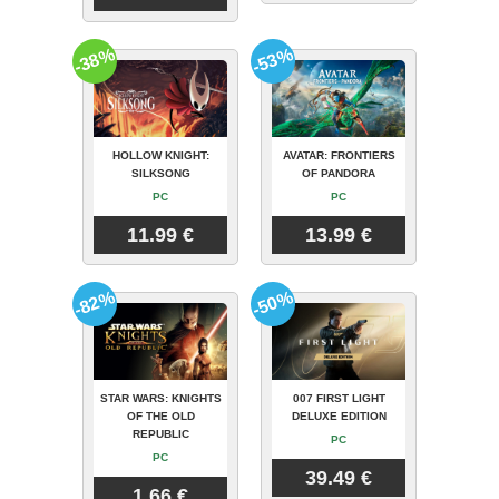
-38%
-53%
HOLLOW KNIGHT:
AVATAR: FRONTIERS
SILKSONG
OF PANDORA
PC
PC
11.99 €
13.99 €
-82%
-50%
STAR WARS: KNIGHTS
007 FIRST LIGHT
OF THE OLD
DELUXE EDITION
REPUBLIC
PC
PC
39.49 €
1.66 €