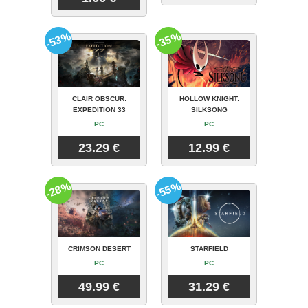
-53%
-35%
CLAIR OBSCUR:
HOLLOW KNIGHT:
EXPEDITION 33
SILKSONG
PC
PC
23.29 €
12.99 €
-28%
-55%
CRIMSON DESERT
STARFIELD
PC
PC
49.99 €
31.29 €