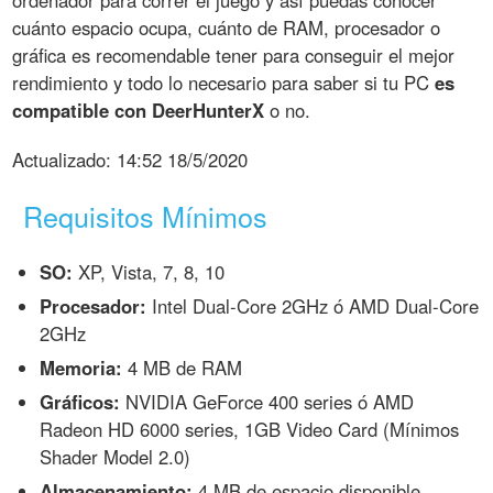
ordenador para correr el juego y así puedas conocer
cuánto espacio ocupa, cuánto de RAM, procesador o
gráfica es recomendable tener para conseguir el mejor
rendimiento y todo lo necesario para saber si tu PC
es
compatible con DeerHunterX
o no.
Actualizado:
14:52 18/5/2020
Requisitos Mínimos
SO:
XP, Vista, 7, 8, 10
Procesador:
Intel Dual-Core 2GHz ó AMD Dual-Core
2GHz
Memoria:
4 MB de RAM
Gráficos:
NVIDIA GeForce 400 series ó AMD
Radeon HD 6000 series, 1GB Video Card (Mínimos
Shader Model 2.0)
Almacenamiento:
4 MB de espacio disponible