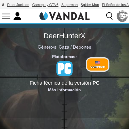
Peter Jackson
Gameplay GTA 6
Superman
Spider-Man
El Señor de los A
DeerHunterX
Género/s:
Caza
/
Deportes
Plataformas:
COMPRAR
Ficha técnica de la versión
PC
Más información