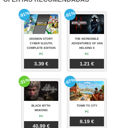
-91%
-91%
DIGIMON STORY
THE INCREDIBLE
CYBER SLEUTH:
ADVENTURES OF VAN
COMPLETE EDITION
HELSING II
PC
PC
3.39 €
1.21 €
-31%
-67%
BLACK MYTH:
TOWN TO CITY
WUKONG
PC
PC
8.19 €
40.99 €