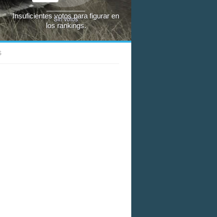
Insuficientes votos para figurar en
Sin votos
los rankings.
S