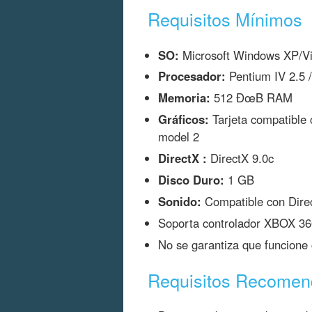
Requisitos Mínimos
SO:
Microsoft Windows XP/Vi
Procesador:
Pentium IV 2.5 
Memoria:
512 ÐœB RAM
Gráficos:
Tarjeta compatible
model 2
DirectX :
DirectX 9.0c
Disco Duro:
1 GB
Sonido:
Compatible con Dire
Soporta controlador XBOX 36
No se garantiza que funcione 
Requisitos Recome