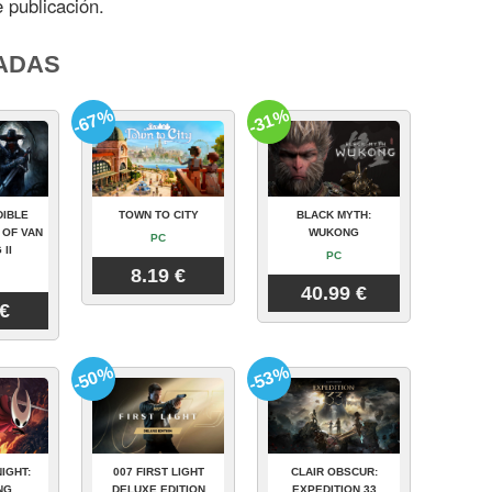
 publicación.
ADAS
-67%
-31%
DIBLE
TOWN TO CITY
BLACK MYTH:
 OF VAN
WUKONG
PC
 II
PC
8.19 €
40.99 €
 €
-50%
-53%
IGHT:
007 FIRST LIGHT
CLAIR OBSCUR:
NG
DELUXE EDITION
EXPEDITION 33