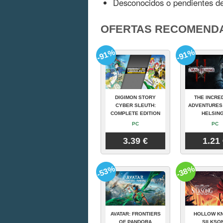
Desconocidos o pendientes de
OFERTAS RECOMEND
-91%
-91%
DIGIMON STORY
THE INCRE
CYBER SLEUTH:
ADVENTURES
COMPLETE EDITION
HELSING
PC
PC
3.39 €
1.21
-53%
-38%
AVATAR: FRONTIERS
HOLLOW KN
OF PANDORA
SILKSO