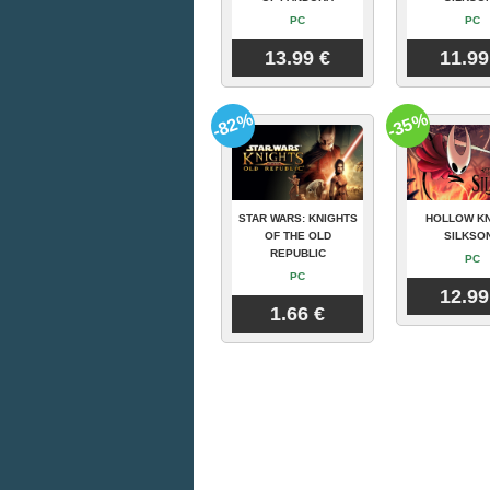
PC
PC
13.99 €
11.99
-82%
-35%
STAR WARS: KNIGHTS
HOLLOW KN
OF THE OLD
SILKSO
REPUBLIC
PC
PC
12.99
1.66 €