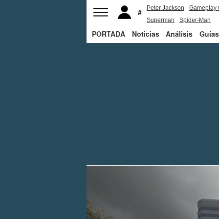
Peter Jackson
Gameplay 
Superman
Spider-Man
PORTADA
Noticias
Análisis
Guías