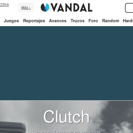
GTA 6
Más ↓
Juegos
Reportajes
Avances
Trucos
Foro
Random
Hard
Clutch
Género/s:
Combate en vehículos