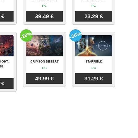
PC
PC
 €
39.49 €
23.29 €
-28%
-55%
IGHT:
CRIMSON DESERT
STARFIELD
NG
PC
PC
49.99 €
31.29 €
 €