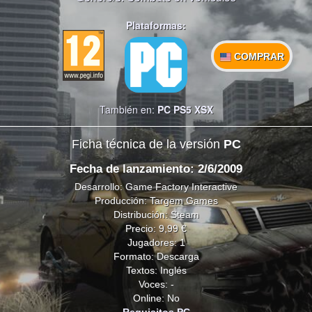
Plataformas:
COMPRAR
También en:
PC
PS5
XSX
Ficha técnica de la versión
PC
Fecha de lanzamiento: 2/6/2009
Desarrollo: Game Factory Interactive
Producción: Targem Games
Distribución: Steam
Precio: 9,99 €
Jugadores: 1
Formato: Descarga
Textos: Inglés
Voces: -
Online: No
Requisitos PC