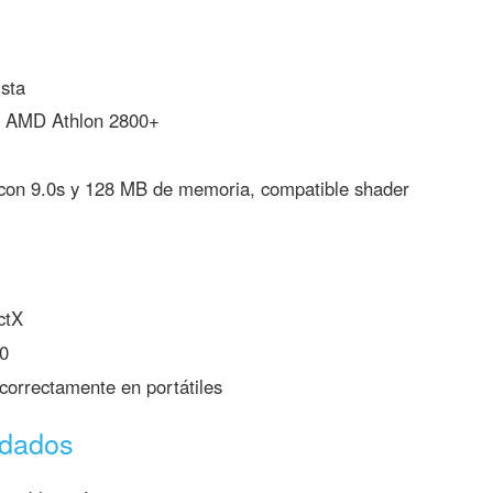
sta
/ AMD Athlon 2800+
 con 9.0s y 128 MB de memoria, compatible shader
ctX
0
correctamente en portátiles
ndados