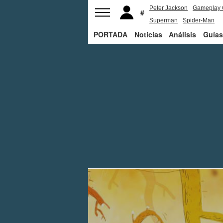
Peter Jackson
Gameplay 
Superman
Spider-Man
PORTADA
Noticias
Análisis
Guías