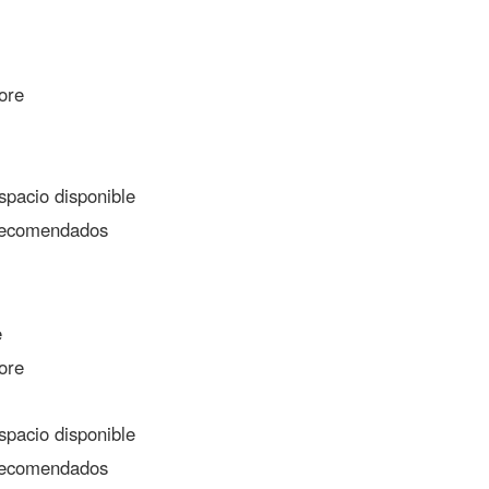
ore
pacio disponible
ecomendados
e
ore
pacio disponible
ecomendados