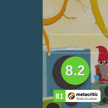
ANÁLISIS
8.2
81
Según 24 críticas