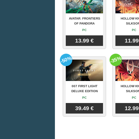
AVATAR: FRONTIERS
HOLLOW KN
OF PANDORA
SILKSO
PC
PC
13.99 €
11.99
-50%
-35%
007 FIRST LIGHT
HOLLOW KN
DELUXE EDITION
SILKSO
PC
PC
39.49 €
12.99