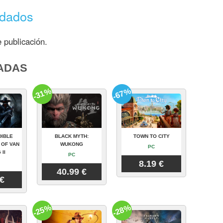
ndados
 publicación.
ADAS
-31%
-67%
DIBLE
BLACK MYTH:
TOWN TO CITY
 OF VAN
WUKONG
PC
 II
PC
8.19 €
40.99 €
 €
-25%
-28%