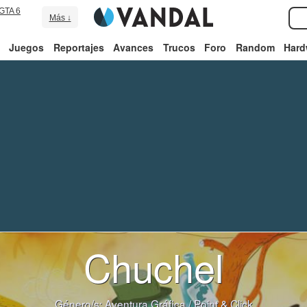
GTA 6
Más ↓
Juegos
Reportajes
Avances
Trucos
Foro
Random
Hard
Chuchel
Género/s:
Aventura Gráfica
/
Point & Click