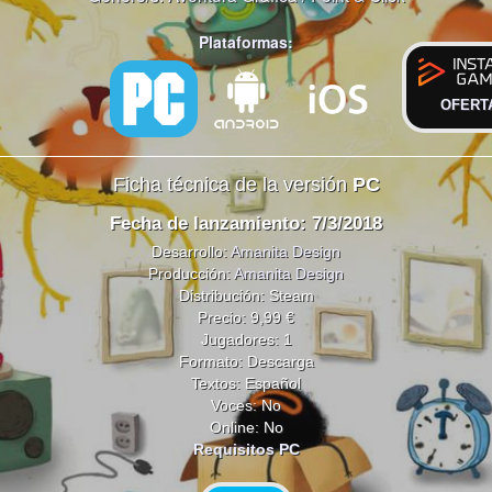
Plataformas:
OFERT
Ficha técnica de la versión
PC
Fecha de lanzamiento: 7/3/2018
Desarrollo:
Amanita Design
Producción:
Amanita Design
Distribución: Steam
Precio: 9,99 €
Jugadores: 1
Formato: Descarga
Textos: Español
Voces: No
Online: No
Requisitos PC