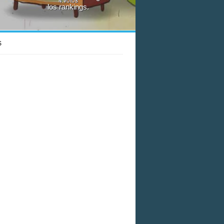
los rankings.
S