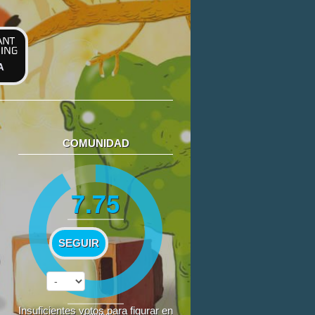
A
COMUNIDAD
7.75
SEGUIR
Insuficientes votos para figurar en
4
votos