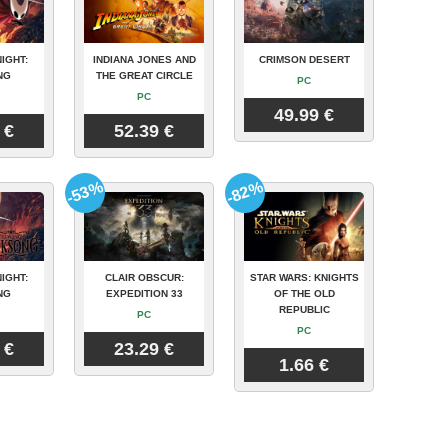
IGHT:
INDIANA JONES AND
CRIMSON DESERT
NG
THE GREAT CIRCLE
PC
PC
49.99 €
 €
52.39 €
-53%
-82%
IGHT:
CLAIR OBSCUR:
STAR WARS: KNIGHTS
NG
EXPEDITION 33
OF THE OLD
REPUBLIC
PC
PC
 €
23.29 €
1.66 €