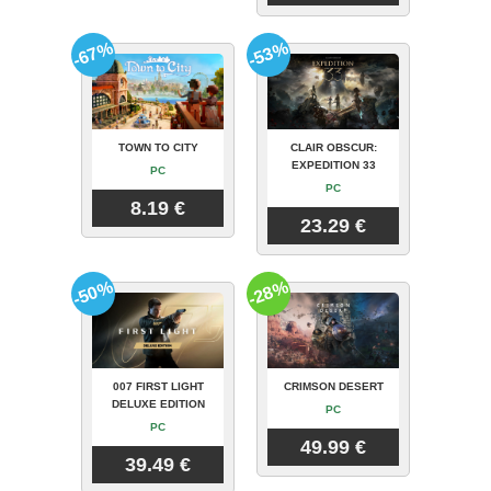
-67%
-53%
TOWN TO CITY
CLAIR OBSCUR:
EXPEDITION 33
PC
PC
8.19 €
23.29 €
-50%
-28%
007 FIRST LIGHT
CRIMSON DESERT
DELUXE EDITION
PC
PC
49.99 €
39.49 €