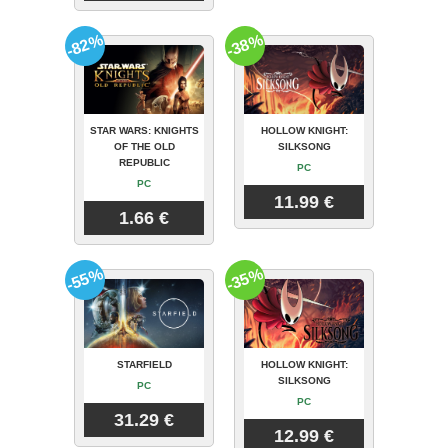
-82%
-38%
STAR WARS: KNIGHTS
HOLLOW KNIGHT:
OF THE OLD
SILKSONG
REPUBLIC
PC
PC
11.99 €
1.66 €
-55%
-35%
STARFIELD
HOLLOW KNIGHT:
SILKSONG
PC
PC
31.29 €
12.99 €