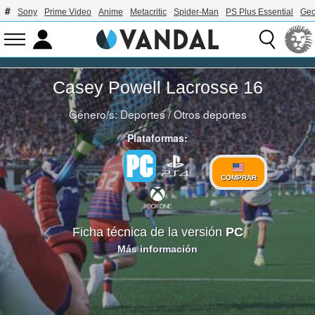
Sony
Prime Video
Anime
Metacritic
Spider-Man
PS Plus Essential
Geo
Casey Powell Lacrosse 16
Género/s:
Deportes
/
Otros deportes
Plataformas:
COMPRAR
Ficha técnica de la versión
PC
Más información