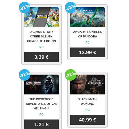
-91%
-53%
DIGIMON STORY
AVATAR: FRONTIERS
CYBER SLEUTH:
OF PANDORA
COMPLETE EDITION
PC
PC
13.99 €
3.39 €
-91%
-31%
THE INCREDIBLE
BLACK MYTH:
ADVENTURES OF VAN
WUKONG
HELSING II
PC
PC
40.99 €
1.21 €