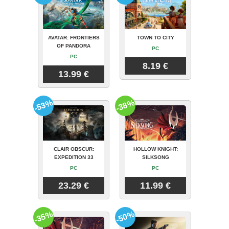
AVATAR: FRONTIERS
TOWN TO CITY
OF PANDORA
PC
PC
8.19 €
13.99 €
-53%
-38%
CLAIR OBSCUR:
HOLLOW KNIGHT:
EXPEDITION 33
SILKSONG
PC
PC
23.29 €
11.99 €
-35%
-50%