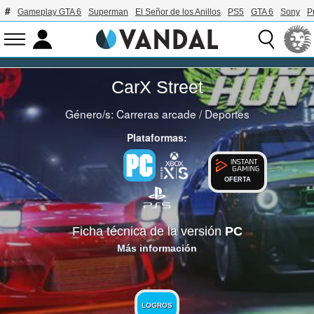
Gameplay GTA 6
Superman
El Señor de los Anillos
PS5
GTA 6
Sony
P
CarX Street
Género/s:
Carreras arcade
/
Deportes
Plataformas:
OFERTA
Ficha técnica de la versión
PC
Más información
LOGROS