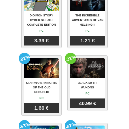
DIGIMON STORY
THE INCREDIBLE
CYBER SLEUTH:
ADVENTURES OF VAN
COMPLETE EDITION
HELSING II
PC
PC
3.39 €
1.21 €
-82%
-31%
STAR WARS: KNIGHTS
BLACK MYTH:
OF THE OLD
WUKONG
REPUBLIC
PC
PC
40.99 €
1.66 €
-53%
-67%