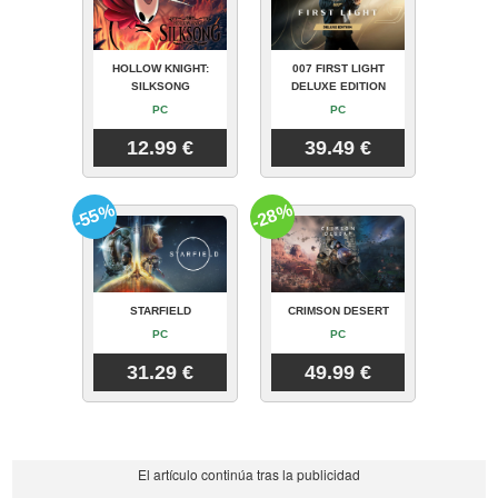
HOLLOW KNIGHT:
007 FIRST LIGHT
SILKSONG
DELUXE EDITION
PC
PC
12.99 €
39.49 €
-55%
-28%
STARFIELD
CRIMSON DESERT
PC
PC
31.29 €
49.99 €