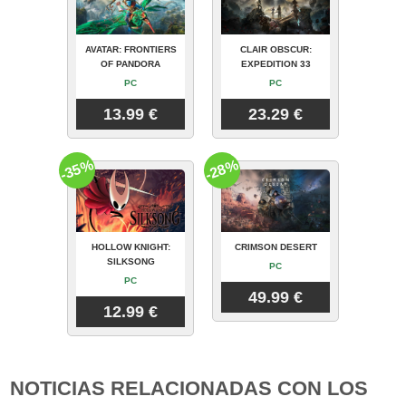
AVATAR: FRONTIERS
CLAIR OBSCUR:
OF PANDORA
EXPEDITION 33
PC
PC
13.99 €
23.29 €
-35%
-28%
HOLLOW KNIGHT:
CRIMSON DESERT
SILKSONG
PC
PC
49.99 €
12.99 €
NOTICIAS RELACIONADAS CON LOS