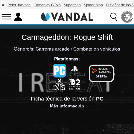
Peter Jackson
Gameplay GTA 6
Superman
Spider-Man
El Señor de los A
Carmageddon: Rogue Shift
Género/s:
Carreras arcade
/
Combate en vehículos
Plataformas:
OFERTA
Ficha técnica de la versión
PC
Más información