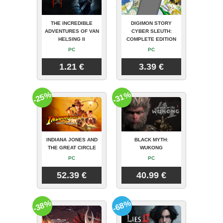
THE INCREDIBLE
DIGIMON STORY
ADVENTURES OF VAN
CYBER SLEUTH:
HELSING II
COMPLETE EDITION
PC
PC
1.21 €
3.39 €
-25%
-31%
INDIANA JONES AND
BLACK MYTH:
THE GREAT CIRCLE
WUKONG
PC
PC
52.39 €
40.99 €
-38%
-68%