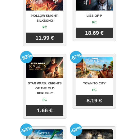
HOLLOW KNIGHT:
LIES OF P
SILKSONG
PC
PC
18.69 €
11.99 €
-82%
-67%
STAR WARS: KNIGHTS
TOWN TO CITY
OF THE OLD
PC
REPUBLIC
8.19 €
PC
1.66 €
-53%
-53%