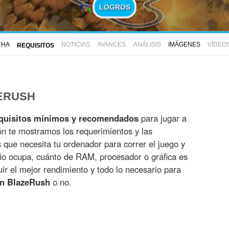
LOGROS
CHA
NOTICIAS
AVANCES
ANÁLISIS
IMÁGENES
VÍDEO
REQUISITOS
ZERUSH
quisitos mínimos y recomendados
para jugar a
ón te mostramos los requerimientos y las
es que necesita tu ordenador para correr el juego y
io ocupa, cuánto de RAM, procesador o gráfica es
r el mejor rendimiento y todo lo necesario para
on BlazeRush
o no.