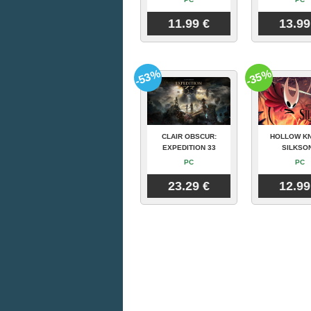
11.99 €
13.99
-53%
-35%
CLAIR OBSCUR:
HOLLOW KN
EXPEDITION 33
SILKSO
PC
PC
23.29 €
12.99