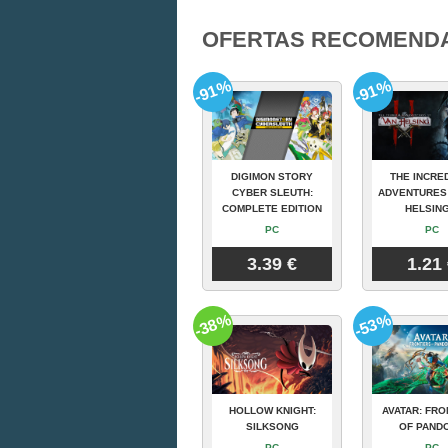
OFERTAS RECOMEND
-91%
-91%
DIGIMON STORY
THE INCRE
CYBER SLEUTH:
ADVENTURES
COMPLETE EDITION
HELSING
PC
PC
3.39 €
1.21
-38%
-53%
HOLLOW KNIGHT:
AVATAR: FRO
SILKSONG
OF PAND
PC
PC