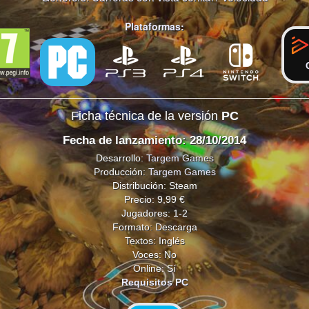
Plataformas:
Ficha técnica de la versión
PC
Fecha de lanzamiento: 28/10/2014
Desarrollo:
Targem Games
Producción:
Targem Games
Distribución: Steam
Precio: 9,99 €
Jugadores: 1-2
Formato: Descarga
Textos: Inglés
Voces: No
Online: Sí
Requisitos PC