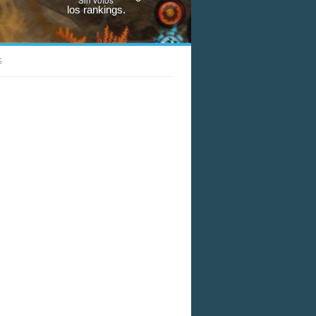
los rankings.
S