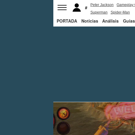
Peter Jackson
Gameplay 
Superman
Spider-Man
PORTADA
Noticias
Análisis
Guías