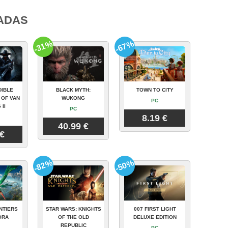
ADAS
-31%
-67%
DIBLE
BLACK MYTH:
TOWN TO CITY
 OF VAN
WUKONG
PC
 II
PC
8.19 €
40.99 €
 €
-82%
-50%
NTIERS
STAR WARS: KNIGHTS
007 FIRST LIGHT
ORA
OF THE OLD
DELUXE EDITION
REPUBLIC
PC