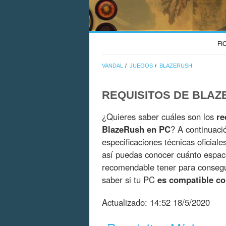
FI
VANDAL
JUEGOS
BLAZERUSH
REQUISITOS DE BLA
¿Quieres saber cuáles son los
re
BlazeRush en PC
? A continuaci
especificaciones técnicas oficial
así puedas conocer cuánto espac
recomendable tener para consegui
saber si tu PC
es compatible c
Actualizado:
14:52 18/5/2020