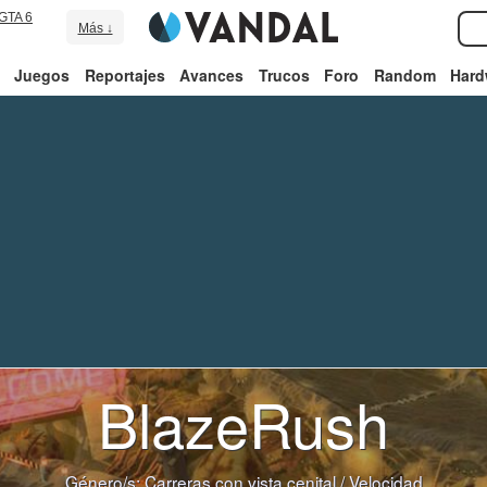
GTA 6
Más ↓
Juegos
Reportajes
Avances
Trucos
Foro
Random
Hard
BlazeRush
Género/s:
Carreras con vista cenital
/
Velocidad