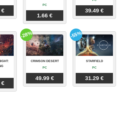
PC
 €
39.49 €
1.66 €
-28%
-55%
IGHT:
CRIMSON DESERT
STARFIELD
NG
PC
PC
49.99 €
31.29 €
 €