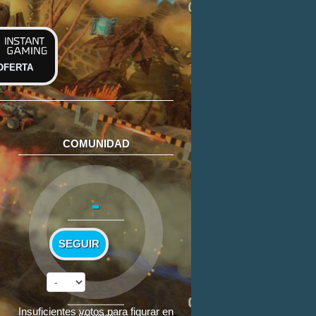
OFERTA
COMUNIDAD
-
SEGUIR
Insuficientes votos para figurar en
Sin votos