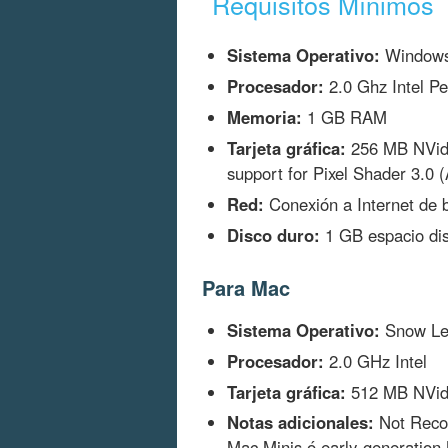
Requisitos Mínimos
Sistema Operativo:
Windows
Procesador:
2.0 Ghz Intel Pe
Memoria:
1 GB RAM
Tarjeta gráfica:
256 MB NVidi
support for Pixel Shader 3.
Red:
Conexión a Internet de 
Disco duro:
1 GB espacio dis
Para Mac
Sistema Operativo:
Snow Leo
Procesador:
2.0 GHz Intel
Tarjeta gráfica:
512 MB NVidi
Notas adicionales:
Not Recom
Mac Minis ó early-generatio