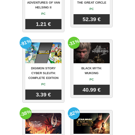
ADVENTURES OF VAN
THE GREAT CIRCLE
HELSING II
PC
PC
52.39 €
1.21 €
-91%
-31%
DIGIMON STORY
BLACK MYTH:
CYBER SLEUTH:
WUKONG
COMPLETE EDITION
PC
PC
40.99 €
3.39 €
-38%
-82%