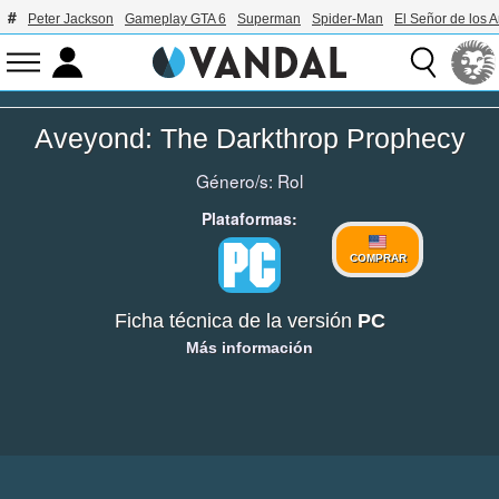
Peter Jackson
Gameplay GTA 6
Superman
Spider-Man
El Señor de los A
Aveyond: The Darkthrop Prophecy
Género/s:
Rol
Plataformas:
COMPRAR
Ficha técnica de la versión
PC
Más información