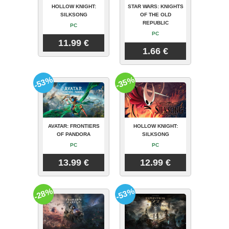
HOLLOW KNIGHT:
STAR WARS: KNIGHTS
SILKSONG
OF THE OLD
REPUBLIC
PC
PC
11.99 €
1.66 €
-53%
-35%
AVATAR: FRONTIERS
HOLLOW KNIGHT:
OF PANDORA
SILKSONG
PC
PC
13.99 €
12.99 €
-28%
-53%