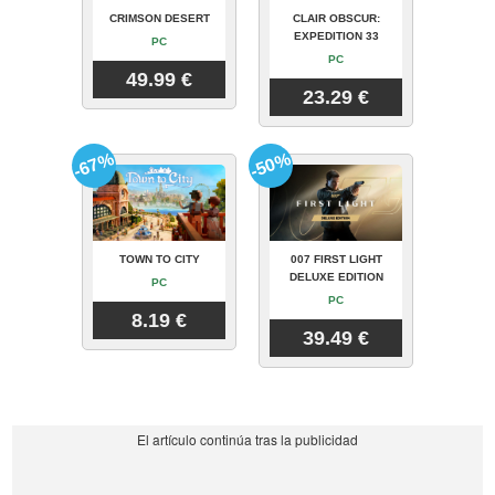
CRIMSON DESERT
CLAIR OBSCUR:
EXPEDITION 33
PC
PC
49.99 €
23.29 €
-67%
-50%
TOWN TO CITY
007 FIRST LIGHT
DELUXE EDITION
PC
PC
8.19 €
39.49 €