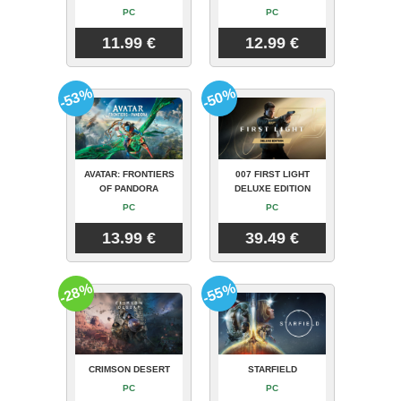
PC
PC
11.99 €
12.99 €
-53%
-50%
AVATAR: FRONTIERS
007 FIRST LIGHT
OF PANDORA
DELUXE EDITION
PC
PC
13.99 €
39.49 €
-28%
-55%
CRIMSON DESERT
STARFIELD
PC
PC