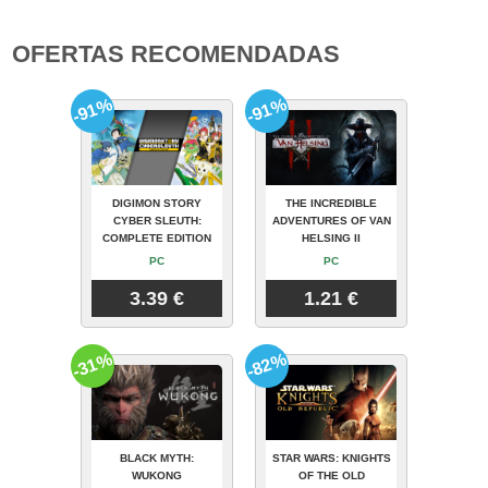
OFERTAS RECOMENDADAS
-91%
-91%
DIGIMON STORY
THE INCREDIBLE
CYBER SLEUTH:
ADVENTURES OF VAN
COMPLETE EDITION
HELSING II
PC
PC
3.39 €
1.21 €
-31%
-82%
BLACK MYTH:
STAR WARS: KNIGHTS
WUKONG
OF THE OLD