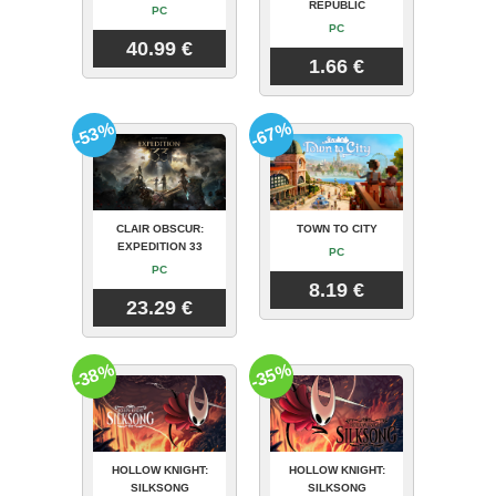
REPUBLIC
PC
PC
40.99 €
1.66 €
-53%
-67%
CLAIR OBSCUR:
TOWN TO CITY
EXPEDITION 33
PC
PC
8.19 €
23.29 €
-38%
-35%
HOLLOW KNIGHT:
HOLLOW KNIGHT:
SILKSONG
SILKSONG