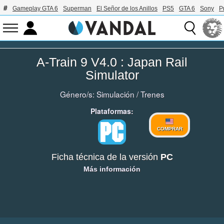
Gameplay GTA 6
Superman
El Señor de los Anillos
PS5
GTA 6
Sony
P
A-Train 9 V4.0 : Japan Rail
Simulator
Género/s:
Simulación
/
Trenes
Plataformas:
COMPRAR
Ficha técnica de la versión
PC
Más información