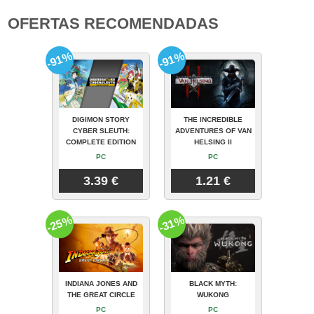
OFERTAS RECOMENDADAS
-91%
-91%
DIGIMON STORY
THE INCREDIBLE
CYBER SLEUTH:
ADVENTURES OF VAN
COMPLETE EDITION
HELSING II
PC
PC
3.39 €
1.21 €
-25%
-31%
INDIANA JONES AND
BLACK MYTH:
THE GREAT CIRCLE
WUKONG
PC
PC