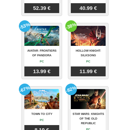
52.39 €
40.99 €
-53%
-38%
AVATAR: FRONTIERS
HOLLOW KNIGHT:
OF PANDORA
SILKSONG
PC
PC
13.99 €
11.99 €
-67%
-82%
TOWN TO CITY
STAR WARS: KNIGHTS
OF THE OLD
PC
REPUBLIC
PC