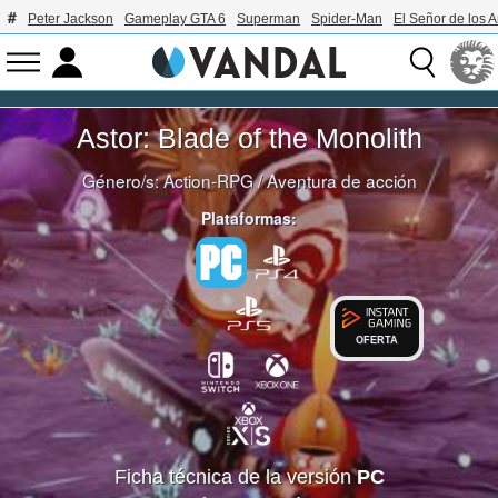
Peter Jackson
Gameplay GTA 6
Superman
Spider-Man
El Señor de los A
Astor: Blade of the Monolith
Género/s:
Action-RPG
/
Aventura de acción
Plataformas:
OFERTA
Ficha técnica de la versión
PC