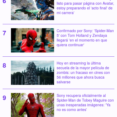
listo para pasar página con Avatar,
estoy preparando el 'acto final' de
mi carrera'
Confirmado por Sony: 'Spider-Man
5' con Tom Holland y Zendaya
llegará 'en el momento en que
quiera continuar'
Hoy en streaming la última
secuela de la mayor película de
zombis: un fracaso en cines con
56 millones que ahora busca
salvarse
Sony recupera oficialmente al
Spider-Man de Tobey Maguire con
unas inesperadas imágenes: 'Ya
no es como antes'