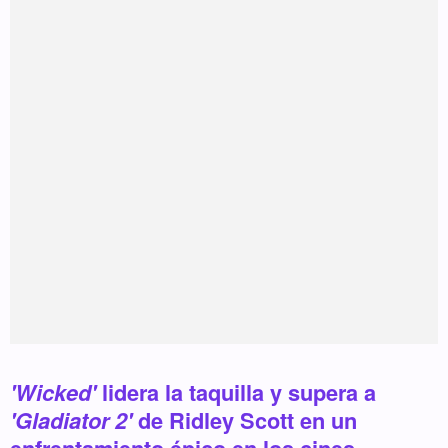
'Wicked'
lidera la taquilla y supera a
'Gladiator 2'
de Ridley Scott en un
enfrentamiento épico en los cines