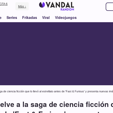
GTA 6
Más ↓
e
Series
Frikadas
Viral
Videojuegos
ga de ciencia ficción que lo llevó al estrellato antes de 'Fast & Furious' y presenta nuevas i
elve a la saga de ciencia ficción q