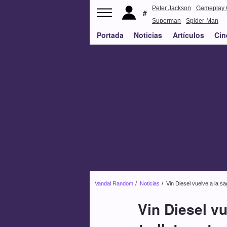
Peter Jackson
Gameplay 
Superman
Spider-Man
Portada
Noticias
Artículos
Cin
Vandal Random
Noticias
Vin Diesel vuelve a la sa
Vin Diesel vu