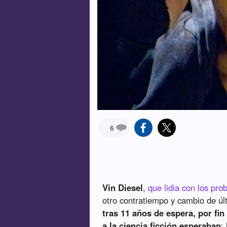
6
Vin Diesel
,
que lidia con los pr
otro contratiempo y cambio de ú
tras 11 años de espera, por fi
a la ciencia ficción esperaban
: