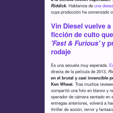
Riddick
. Hablamos de
una desea
cuya producción ha comenzado of
Vin Diesel vuelve a
ficción de culto que
'Fast & Furious'
y p
rodaje
Es una secuela muy esperada.
Es
directa de la película de 2013,
Ri
en el brutal y casi invencible 
Ken Wheat
. Tras muchos reveses
compartió una foto en blanco y n
operador de cámara sentado en el 
entregas anteriores, volverá a ha
thriller de acción, terror y fantasí