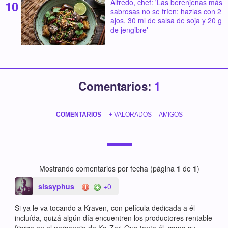
Alfredo, chef: 'Las berenjenas más
sabrosas no se fríen; hazlas con 2
ajos, 30 ml de salsa de soja y 20 g
de jengibre'
Comentarios:
1
COMENTARIOS
+ VALORADOS
AMIGOS
Mostrando comentarios por fecha (página
1
de
1
)
sissyphus
+0
Si ya le va tocando a Kraven, con película dedicada a él
incluída, quizá algún día encuentren los productores rentable
fijarse en el personaje de Ka-Zar. Que tanto él, como su