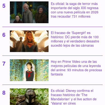
Es oficial: la saga de terror más
importante del siglo XXI regresa
con una nueva película en 2026
tras recaudar 731 millones
El fracaso de 'Supergirl' es
histórico: DC pierde más de 100
millones y el verdadero desastre
sucedió lejos de las cámaras
Hoy en Prime Video una de las
mejores películas de una leyenda
del anime: 93 minutos de preciosa
fantasía
Es oficial: Disney confirma el
fracaso histórico de 'The
Mandalorian' y el live action de
'Vaiana' en cines