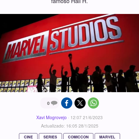
famoso Hall H.
0
Xavi Mogrovejo
·
12:07 21/6/2023
Actualizado: 16:05 28/1/2025
CINE
SERIES
COMICCON
MARVEL