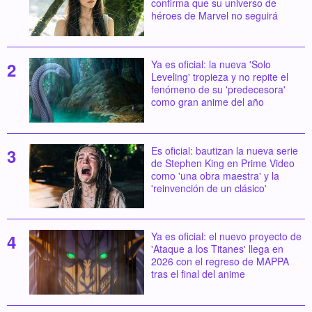
confirma que su universo de
héroes de Marvel no seguirá
Ya es oficial: la nueva 'Solo
Leveling' tropieza y no repite el
fenómeno de su 'predecesora'
como gran anime del año
Es oficial: bautizan la nueva serie
de Stephen King en Prime Video
como 'una obra maestra' y la
'reinvención de un clásico'
Ya es oficial: el nuevo proyecto de
'Ataque a los Titanes' llega en
2026 con el regreso de MAPPA
tras el final del anime