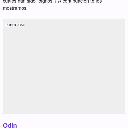
cuáles han sido "dignos"? A continuación te los
mostramos.
PUBLICIDAD
Odín