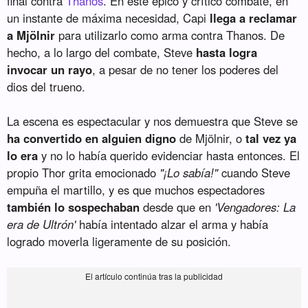
final contra
Thanos
. En este épico y crítico combate, en
un instante de máxima necesidad, Capi
llega a reclamar
a Mjölnir
para utilizarlo como arma contra Thanos. De
hecho, a lo largo del combate, Steve
hasta logra
invocar un rayo
, a pesar de no tener los poderes del
dios del trueno.
La escena es espectacular y nos demuestra que Steve se
ha convertido en alguien digno
de Mjölnir, o
tal vez ya
lo era
y no lo había querido evidenciar hasta entonces. El
propio Thor grita emocionado
"¡Lo sabía!"
cuando Steve
empuña el martillo, y es que muchos espectadores
también lo sospechaban
desde que en
'Vengadores: La
era de Ultrón'
había intentado alzar el arma y había
logrado moverla ligeramente de su posición.