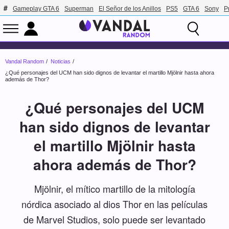
Gameplay GTA 6
Superman
El Señor de los Anillos
PS5
GTA 6
Sony
P
Vandal Random
Noticias
¿Qué personajes del UCM han sido dignos de levantar el martillo Mjölnir hasta ahora
además de Thor?
¿Qué personajes del UCM
han sido dignos de levantar
el martillo Mjölnir hasta
ahora además de Thor?
Mjölnir, el mítico martillo de la mitología
nórdica asociado al dios Thor en las películas
de Marvel Studios, solo puede ser levantado