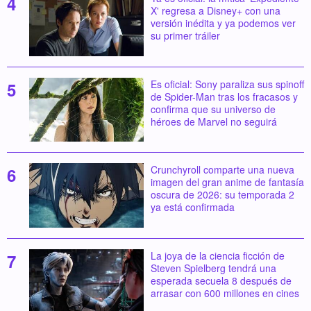
X' regresa a Disney+ con una
versión inédita y ya podemos ver
su primer tráiler
Es oficial: Sony paraliza sus spinoff
de Spider-Man tras los fracasos y
confirma que su universo de
héroes de Marvel no seguirá
Crunchyroll comparte una nueva
imagen del gran anime de fantasía
oscura de 2026: su temporada 2
ya está confirmada
La joya de la ciencia ficción de
Steven Spielberg tendrá una
esperada secuela 8 después de
arrasar con 600 millones en cines