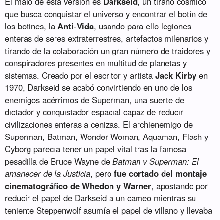
El malo de esta versión es
Darkseid
, un tirano cósmico
que busca conquistar el universo y encontrar el botín de
los botines, la
Anti-Vida
, usando para ello legiones
enteras de seres extraterrestres, artefactos milenarios y
tirando de la colaboración un gran número de traidores y
conspiradores presentes en multitud de planetas y
sistemas. Creado por el escritor y artista
Jack Kirby
en
1970, Darkseid se acabó convirtiendo en uno de los
enemigos acérrimos de Superman, una suerte de
dictador y conquistador espacial capaz de reducir
civilizaciones enteras a cenizas. El archienemigo de
Superman, Batman, Wonder Woman, Aquaman, Flash y
Cyborg parecía tener un papel vital tras la famosa
pesadilla de Bruce Wayne de
Batman v Superman: El
amanecer de la Justicia
, pero
fue cortado del montaje
cinematográfico de Whedon y Warner
, apostando por
reducir el papel de Darkseid a un cameo mientras su
teniente Steppenwolf asumía el papel de villano y llevaba