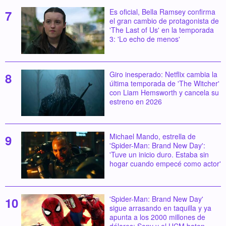
Es oficial, Bella Ramsey confirma
el gran cambio de protagonista de
'The Last of Us' en la temporada
3: 'Lo echo de menos'
Giro inesperado: Netflix cambia la
última temporada de 'The Witcher'
con Liam Hemsworth y cancela su
estreno en 2026
Michael Mando, estrella de
'Spider-Man: Brand New Day':
'Tuve un inicio duro. Estaba sin
hogar cuando empecé como actor'
'Spider-Man: Brand New Day'
sigue arrasando en taquilla y ya
apunta a los 2000 millones de