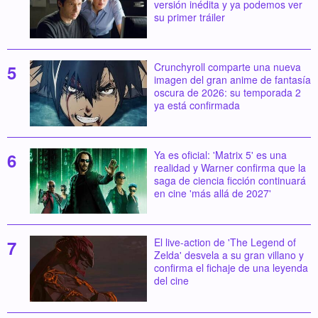
versión inédita y ya podemos ver
su primer tráiler
Crunchyroll comparte una nueva
imagen del gran anime de fantasía
oscura de 2026: su temporada 2
ya está confirmada
Ya es oficial: 'Matrix 5' es una
realidad y Warner confirma que la
saga de ciencia ficción continuará
en cine 'más allá de 2027'
El live-action de 'The Legend of
Zelda' desvela a su gran villano y
confirma el fichaje de una leyenda
del cine