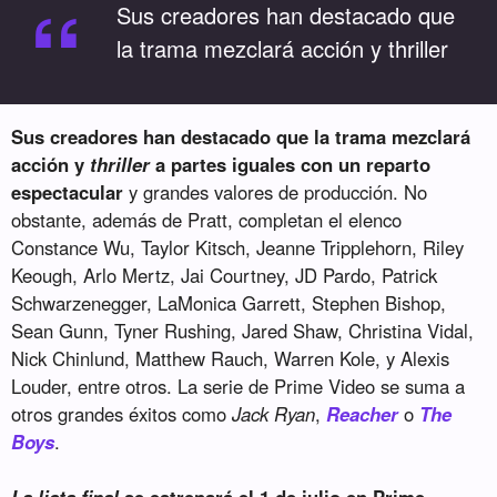
“
Sus creadores han destacado que
la trama mezclará acción y thriller
Sus creadores han destacado que la trama mezclará
acción y
thriller
a partes iguales con un reparto
espectacular
y grandes valores de producción. No
obstante, además de Pratt, completan el elenco
Constance Wu, Taylor Kitsch, Jeanne Tripplehorn, Riley
Keough, Arlo Mertz, Jai Courtney, JD Pardo, Patrick
Schwarzenegger, LaMonica Garrett, Stephen Bishop,
Sean Gunn, Tyner Rushing, Jared Shaw, Christina Vidal,
Nick Chinlund, Matthew Rauch, Warren Kole, y Alexis
Louder, entre otros. La serie de Prime Video se suma a
otros grandes éxitos como
Jack Ryan
,
Reacher
o
The
Boys
.
La lista final
se estrenará el 1 de julio en Prime