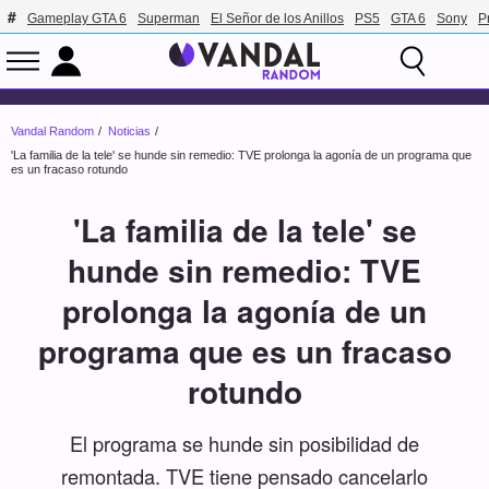
Gameplay GTA 6
Superman
El Señor de los Anillos
PS5
GTA 6
Sony
P
Vandal Random
Noticias
'La familia de la tele' se hunde sin remedio: TVE prolonga la agonía de un programa que
es un fracaso rotundo
'La familia de la tele' se
hunde sin remedio: TVE
prolonga la agonía de un
programa que es un fracaso
rotundo
El programa se hunde sin posibilidad de
remontada. TVE tiene pensado cancelarlo