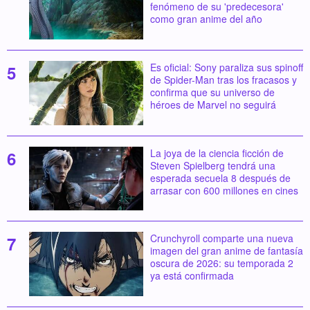
fenómeno de su 'predecesora'
como gran anime del año
Es oficial: Sony paraliza sus spinoff
de Spider-Man tras los fracasos y
confirma que su universo de
héroes de Marvel no seguirá
La joya de la ciencia ficción de
Steven Spielberg tendrá una
esperada secuela 8 después de
arrasar con 600 millones en cines
Crunchyroll comparte una nueva
imagen del gran anime de fantasía
oscura de 2026: su temporada 2
ya está confirmada