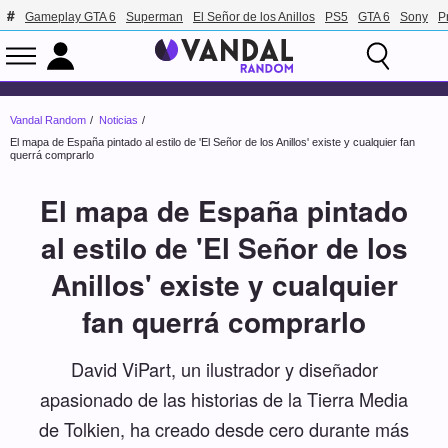
Gameplay GTA 6
Superman
El Señor de los Anillos
PS5
GTA 6
Sony
P
Vandal Random
Noticias
El mapa de España pintado al estilo de 'El Señor de los Anillos' existe y cualquier fan
querrá comprarlo
El mapa de España pintado
al estilo de 'El Señor de los
Anillos' existe y cualquier
fan querrá comprarlo
David ViPart, un ilustrador y diseñador
apasionado de las historias de la Tierra Media
de Tolkien, ha creado desde cero durante más