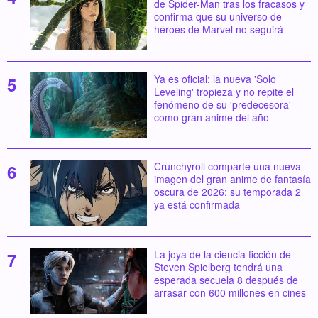
de Spider-Man tras los fracasos y
confirma que su universo de
héroes de Marvel no seguirá
Ya es oficial: la nueva 'Solo
Leveling' tropieza y no repite el
fenómeno de su 'predecesora'
como gran anime del año
Crunchyroll comparte una nueva
imagen del gran anime de fantasía
oscura de 2026: su temporada 2
ya está confirmada
La joya de la ciencia ficción de
Steven Spielberg tendrá una
esperada secuela 8 después de
arrasar con 600 millones en cines