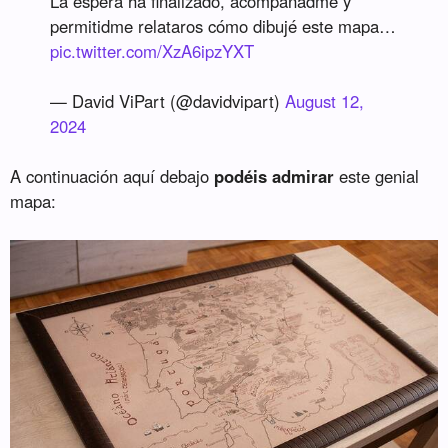
La espera ha finalizado, acompañadme y
permitidme relataros cómo dibujé este mapa…
pic.twitter.com/XzA6ipzYXT
— David ViPart (@davidvipart)
August 12,
2024
A continuación aquí debajo
podéis admirar
este genial
mapa: