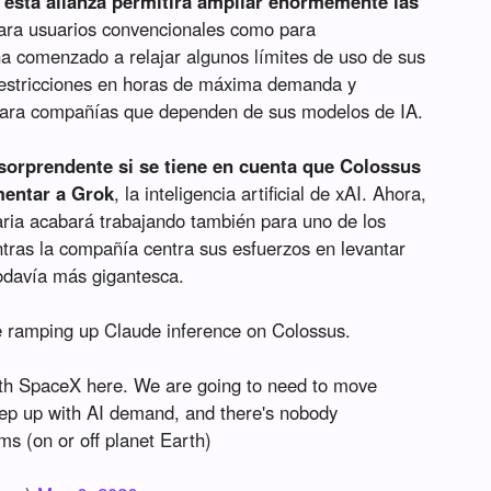
esta alianza permitirá ampliar enormemente las
para usuarios convencionales como para
a comenzado a relajar algunos límites de uso de sus
 restricciones en horas de máxima demanda y
para compañías que dependen de sus modelos de IA.
sorprendente si se tiene en cuenta que Colossus
mentar a Grok
, la inteligencia artificial de xAI. Ahora,
ia acabará trabajando también para uno de los
tras la compañía centra sus esfuerzos en levantar
todavía más gigantesca.
be ramping up Claude inference on Colossus.
with SpaceX here. We are going to need to move
keep up with AI demand, and there's nobody
ms (on or off planet Earth)