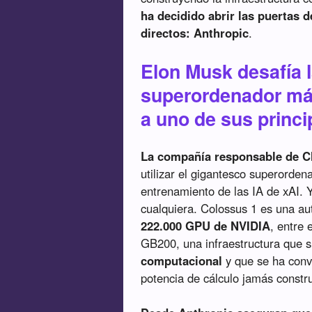
ha decidido abrir las puertas
directos: Anthropic
.
Elon Musk desafía 
superordenador má
a uno de sus princ
La compañía responsable de C
utilizar el gigantesco superorde
entrenamiento de las IA de xAI.
cualquiera. Colossus 1 es una au
222.000 GPU de NVIDIA
, entre 
GB200, una infraestructura que 
computacional
y que se ha conv
potencia de cálculo jamás constr