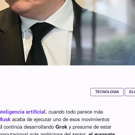
TECNOLOGIA
EL
nteligencia artificial
, cuando todo parece más
Musk
acaba de ejecutar uno de esos movimientos
I
continúa desarrollando
Grok
y presume de estar
computacional más ambiciosa del sector,
el magnate