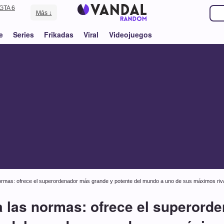
GTA 6
Más ↓
e
Series
Frikadas
Viral
Videojuegos
ormas: ofrece el superordenador más grande y potente del mundo a uno de sus máximos riv
a las normas: ofrece el superord