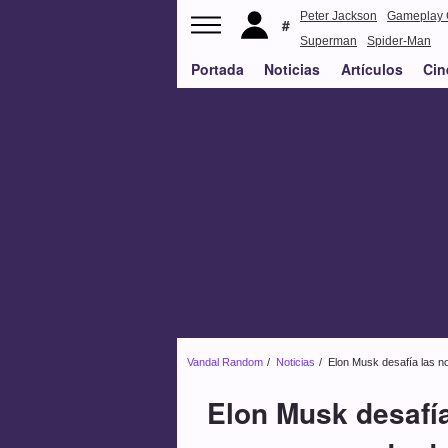
Peter Jackson
Gameplay 
Superman
Spider-Man
Portada
Noticias
Artículos
Cin
Vandal Random
Noticias
Elon Musk desafía las n
Elon Musk desafí