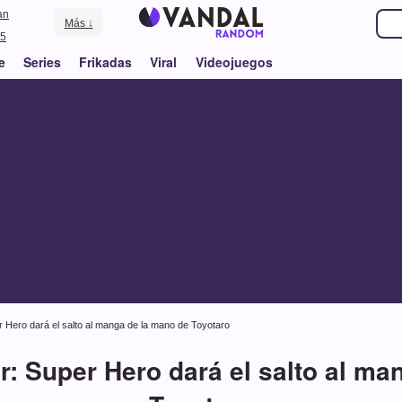
an
Más ↓
5
e
Series
Frikadas
Viral
Videojuegos
r Hero dará el salto al manga de la mano de Toyotaro
r: Super Hero dará el salto al ma