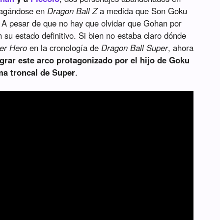
pagándose en
Dragon Ball Z
a medida que Son Goku
 A pesar de que no hay que olvidar que Gohan por
 su estado definitivo. Si bien no estaba claro dónde
er Hero
en la cronología de
Dragon Ball Super
, ahora
egrar este arco protagonizado por el hijo de Goku
ma troncal de Super
.