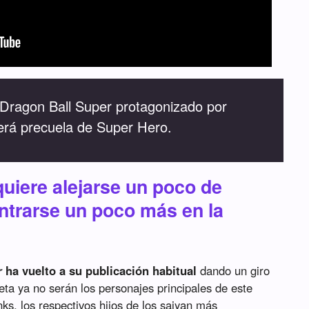
 Dragon Ball Super protagonizado por
erá precuela de Super Hero.
uiere alejarse un poco de
ntrarse un poco más en la
r
ha vuelto a su publicación habitual
dando un giro
ta ya no serán los personajes principales de este
ks, los respectivos hijos de los saiyan más