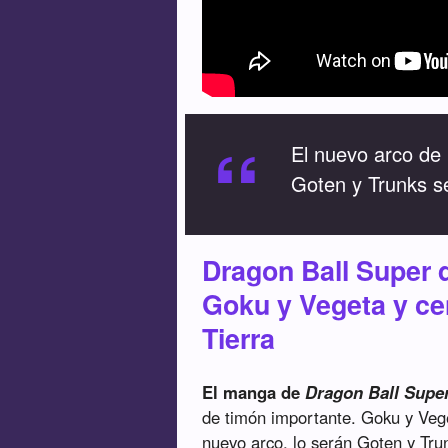
“
El nuevo arco de
Goten y Trunks s
Dragon Ball Super q
Goku y Vegeta y ce
Tierra
El manga de
Dragon Ball Supe
de timón importante. Goku y Vege
nuevo arco, lo serán Goten y Trun