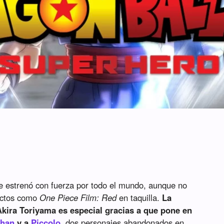
 estrenó con fuerza por todo el mundo, aunque no
uctos como
One Piece Film: Red
en taquilla.
La
Akira Toriyama es especial gracias a que pone en
han
y a
Piccolo
, dos personajes abandonados en