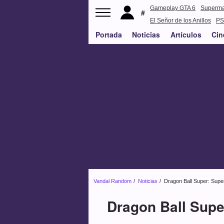
Gameplay GTA 6
Superm
El Señor de los Anillos
PS
Portada
Noticias
Artículos
Cin
Vandal Random
Noticias
Dragon Ball Super: Supe
Dragon Ball Supe