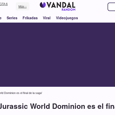
GTA 6
Más ↓
e
Series
Frikadas
Viral
Videojuegos
rld Dominion es el final de la saga'
'Jurassic World Dominion es el fin