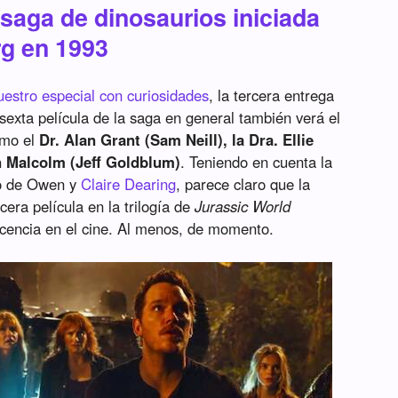
a saga de dinosaurios iniciada
rg en 1993
stro especial con curiosidades
, la tercera entrega
 sexta película de la saga en general también verá el
omo el
Dr. Alan Grant (Sam Neill), la Dra. Ellie
an Malcolm (Jeff Goldblum)
. Teniendo en cuenta la
eso de Owen y
Claire Dearing
, parece claro que la
era película en la trilogía de
Jurassic World
 licencia en el cine. Al menos, de momento.