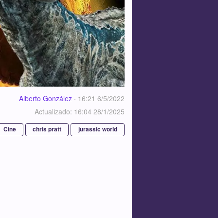
Alberto González
·
16:21 6/5/2022
Actualizado: 16:04 28/1/2025
Cine
chris pratt
jurassic world