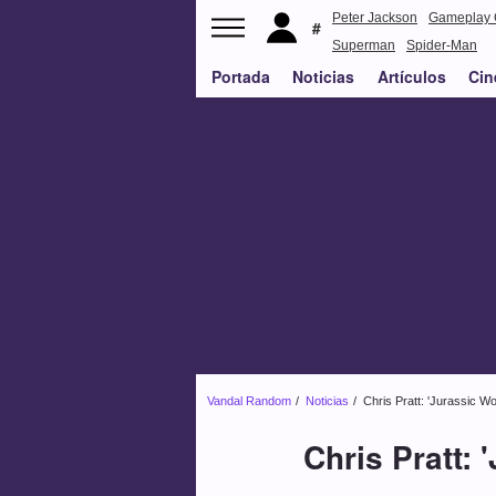
Peter Jackson
Gameplay 
Superman
Spider-Man
Portada
Noticias
Artículos
Cin
Vandal Random
Noticias
Chris Pratt: 'Jurassic Wo
Chris Pratt: 