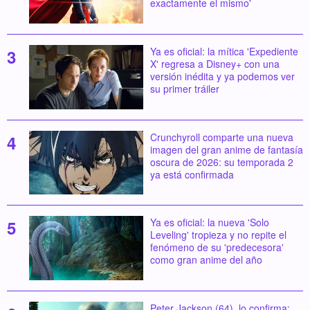
exactamente el mismo'
Ya es oficial: la mítica 'Expediente
X' regresa a Disney+ con una
versión inédita y ya podemos ver
su primer tráiler
Crunchyroll comparte una nueva
imagen del gran anime de fantasía
oscura de 2026: su temporada 2
ya está confirmada
Ya es oficial: la nueva 'Solo
Leveling' tropieza y no repite el
fenómeno de su 'predecesora'
como gran anime del año
Peter Jackson (64), lo confirma: