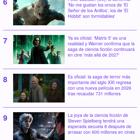
'No me gustan los orcos de 'El
Señor de los Anillos', los de 'El
Hobbit' son formidables'
Ya es oficial: 'Matrix 5' es una
realidad y Warner confirma que la
saga de ciencia ficción continuará
en cine 'más allá de 2027'
Es oficial: la saga de terror más
importante del siglo XXI regresa
con una nueva película en 2026
tras recaudar 731 millones
La joya de la ciencia ficción de
Steven Spielberg tendrá una
esperada secuela 8 después de
arrasar con 600 millones en cines