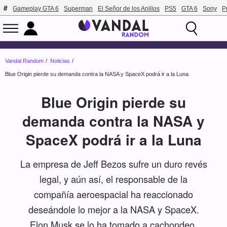
Gameplay GTA 6
Superman
El Señor de los Anillos
PS5
GTA 6
Sony
P
Vandal Random
Noticias
Blue Origin pierde su demanda contra la NASA y SpaceX podrá ir a la Luna
Blue Origin pierde su
demanda contra la NASA y
SpaceX podrá ir a la Luna
La empresa de Jeff Bezos sufre un duro revés
legal, y aún así, el responsable de la
compañía aeroespacial ha reaccionado
deseándole lo mejor a la NASA y SpaceX.
Elon Musk se lo ha tomado a cachondeo.