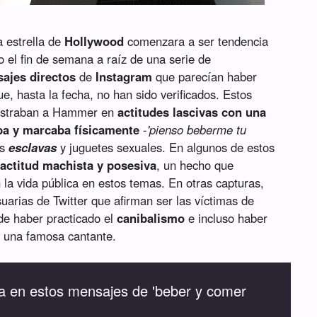
a estrella de
Hollywood
comenzara a ser tendencia
o el fin de semana a raíz de una serie de
ajes directos
de
Instagram
que parecían haber
, hasta la fecha, no han sido verificados. Estos
mostraban a Hammer en
actitudes lascivas con una
aba y marcaba físicamente
-
'pienso beberme tu
as
esclavas
y juguetes sexuales. En algunos de estos
a
actitud machista y posesiva
, un hecho que
 la vida pública en estos temas. En otras capturas,
suarias de Twitter que afirman ser las víctimas de
 de haber practicado el
canibalismo
e incluso haber
e una famosa cantante.
ba en estos mensajes de 'beber y comer