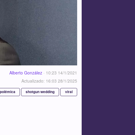
Alberto González
·
10:23 14/1/2021
Actualizado: 16:03 28/1/2025
polémica
shotgun wedding
viral