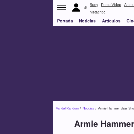
Sony
Prime Video
Anim
Metacritic
Portada
Noticias
Artículos
Cin
Vandal Random
Noticias
Armie Hammer deja 'Shot
Armie Hammer 