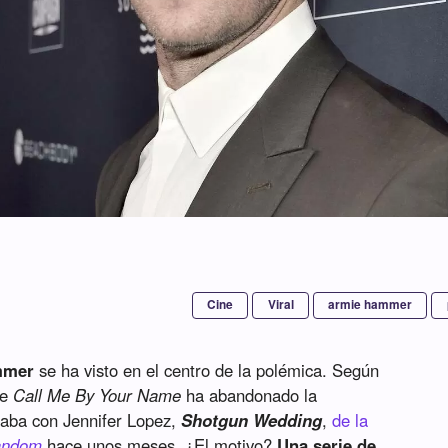
Cine
Viral
armie hammer
mmer
se ha visto en el centro de la polémica. Según
de
Call Me By Your Name
ha abandonado la
raba con Jennifer Lopez,
Shotgun Wedding
,
de la
andom
hace unos meses. ¿El motivo?
Una serie de