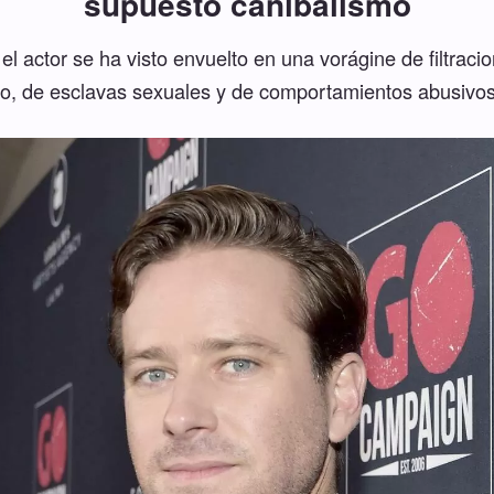
supuesto canibalismo
 el actor se ha visto envuelto en una vorágine de filtrac
mo, de esclavas sexuales y de comportamientos abusivo