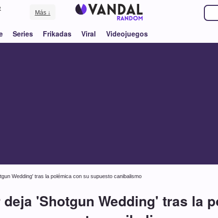
e
Más ↓
e
Series
Frikadas
Viral
Videojuegos
gun Wedding' tras la polémica con su supuesto canibalismo
deja 'Shotgun Wedding' tras la p