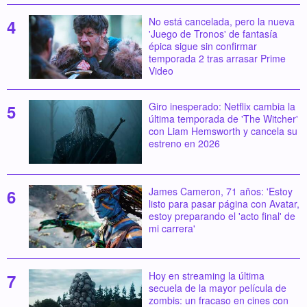
No está cancelada, pero la nueva
'Juego de Tronos' de fantasía
épica sigue sin confirmar
temporada 2 tras arrasar Prime
Video
Giro inesperado: Netflix cambia la
última temporada de 'The Witcher'
con Liam Hemsworth y cancela su
estreno en 2026
James Cameron, 71 años: 'Estoy
listo para pasar página con Avatar,
estoy preparando el 'acto final' de
mi carrera'
Hoy en streaming la última
secuela de la mayor película de
zombis: un fracaso en cines con