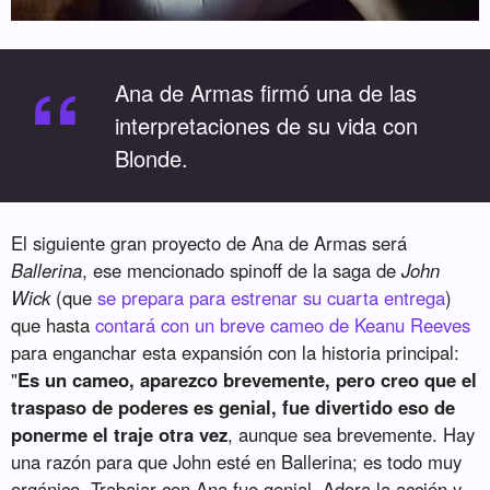
“
Ana de Armas firmó una de las
interpretaciones de su vida con
Blonde.
El siguiente gran proyecto de Ana de Armas será
Ballerina
, ese mencionado spinoff de la saga de
John
Wick
(que
se prepara para estrenar su cuarta entrega
)
que hasta
contará con un breve cameo de Keanu Reeves
para enganchar esta expansión con la historia principal:
"
Es un cameo, aparezco brevemente, pero creo que el
traspaso de poderes es genial, fue divertido eso de
ponerme el traje otra vez
, aunque sea brevemente. Hay
una razón para que John esté en Ballerina; es todo muy
orgánico. Trabajar con Ana fue genial. Adora la acción y