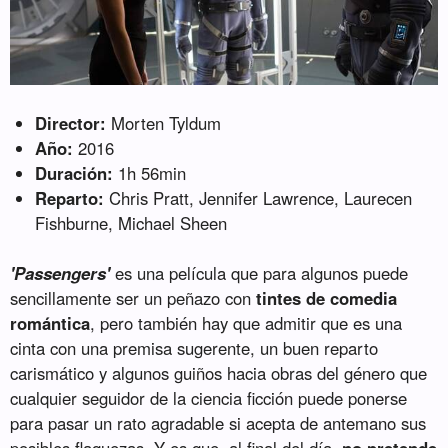
Director:
Morten Tyldum
Año:
2016
Duración:
1h 56min
Reparto:
Chris Pratt, Jennifer Lawrence, Laurecen
Fishburne, Michael Sheen
'Passengers'
es una película que para algunos puede
sencillamente ser un peñazo con
tintes de comedia
romántica
, pero también hay que admitir que es una
cinta con una premisa sugerente, un buen reparto
carismático y algunos guiños hacia obras del género que
cualquier seguidor de la ciencia ficción puede ponerse
para pasar un rato agradable si acepta de antemano sus
posibles flaquezas. Y es que, al final del día,
no pretende