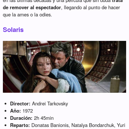
en las últimas décadas y una película que sin duda
trata
de remover al espectador
, llegando al punto de hacer
que la ames o la odies.
Solaris
Director:
Andrei Tarkovsky
Año:
1972
Duración:
2h 45min
Reparto:
Donatas Banionis, Natalya Bondarchuk, Yuri