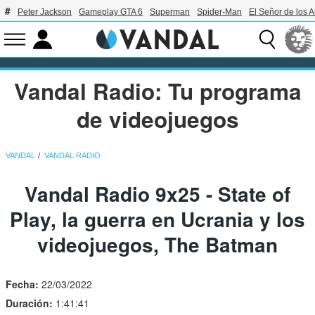
Peter Jackson
Gameplay GTA 6
Superman
Spider-Man
El Señor de los A
Vandal Radio: Tu programa
de videojuegos
VANDAL
VANDAL RADIO
Vandal Radio 9x25 - State of
Play, la guerra en Ucrania y los
videojuegos, The Batman
Fecha:
22/03/2022
Duración:
1:41:41