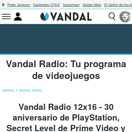
Peter Jackson
Gameplay GTA 6
Superman
Spider-Man
El Señor de los A
Vandal Radio: Tu programa
de videojuegos
VANDAL
VANDAL RADIO
Vandal Radio 12x16 - 30
aniversario de PlayStation,
Secret Level de Prime Video y