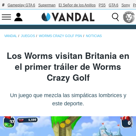
Gameplay GTA 6
Superman
El Señor de los Anillos
PS5
GTA 6
Sony
P
VANDAL
JUEGOS
WORMS CRAZY GOLF PSN
NOTICIAS
Los Worms visitan Britania en
el primer tráiler de Worms
Crazy Golf
Un juego que mezcla las simpáticas lombrices y
este deporte.