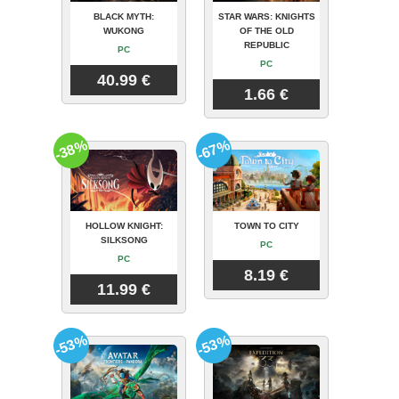
BLACK MYTH:
STAR WARS: KNIGHTS
WUKONG
OF THE OLD
REPUBLIC
PC
PC
40.99 €
1.66 €
-38%
-67%
HOLLOW KNIGHT:
TOWN TO CITY
SILKSONG
PC
PC
8.19 €
11.99 €
-53%
-53%