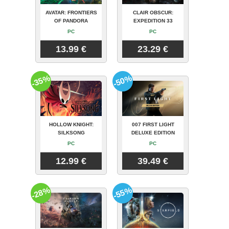
AVATAR: FRONTIERS
CLAIR OBSCUR:
OF PANDORA
EXPEDITION 33
PC
PC
13.99 €
23.29 €
-35%
-50%
HOLLOW KNIGHT:
007 FIRST LIGHT
SILKSONG
DELUXE EDITION
PC
PC
12.99 €
39.49 €
-28%
-55%