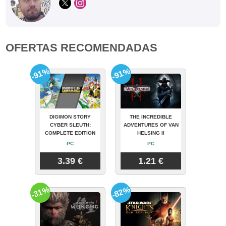
OFERTAS RECOMENDADAS
-91%
-91%
DIGIMON STORY
THE INCREDIBLE
CYBER SLEUTH:
ADVENTURES OF VAN
COMPLETE EDITION
HELSING II
PC
PC
3.39 €
1.21 €
-31%
-82%