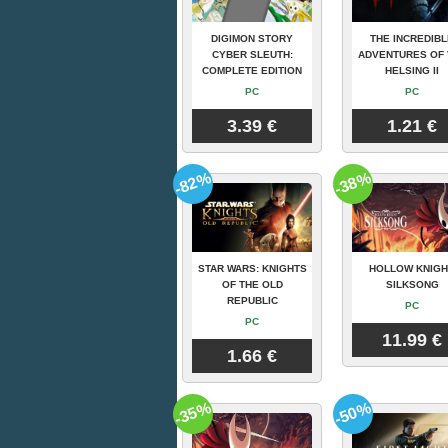
DIGIMON STORY
THE INCREDIBL
CYBER SLEUTH:
ADVENTURES OF 
COMPLETE EDITION
HELSING II
PC
PC
3.39 €
1.21 €
-82%
-38%
STAR WARS: KNIGHTS
HOLLOW KNIGH
OF THE OLD
SILKSONG
REPUBLIC
PC
PC
11.99 €
1.66 €
-35%
-50%