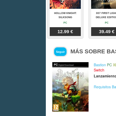
HOLLOW KNIGHT:
007 FIRST LIGH
SILKSONG
DELUXE EDITI
PC
PC
12.99 €
39.49 €
MÁS SOBRE BA
Seguir
Bastion
PC
X
Switch
Lanzamiento
Requisitos Ba