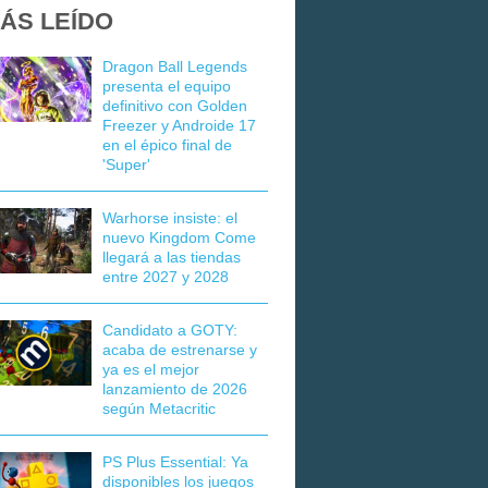
ÁS LEÍDO
Dragon Ball Legends
presenta el equipo
definitivo con Golden
Freezer y Androide 17
en el épico final de
'Super'
Warhorse insiste: el
nuevo Kingdom Come
llegará a las tiendas
entre 2027 y 2028
Candidato a GOTY:
acaba de estrenarse y
ya es el mejor
lanzamiento de 2026
según Metacritic
PS Plus Essential: Ya
disponibles los juegos