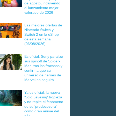
de agosto, incluyendo
el lanzamiento mejor
valorado de 2026
Las mejores ofertas de
Nintendo Switch y
Switch 2 en la eShop
de esta semana
(06/08/2026)
Es oficial: Sony paraliza
sus spinoff de Spider-
Man tras los fracasos y
confirma que su
universo de héroes de
Marvel no seguirá
Ya es oficial: la nueva
'Solo Leveling' tropieza
y no repite el fenómeno
de su 'predecesora'
como gran anime del
año