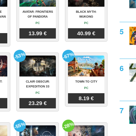
E
AVATAR: FRONTIERS
BLACK MYTH:
VAN
OF PANDORA
WUKONG
PC
PC
13.99 €
40.99 €
-53%
-67%
T:
CLAIR OBSCUR:
TOWN TO CITY
EXPEDITION 33
PC
PC
8.19 €
23.29 €
-55%
-28%