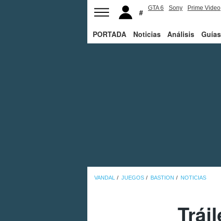
GTA 6
Sony
Prime Video
PORTADA
Noticias
Análisis
Guías
VANDAL
JUEGOS
BASTION
NOTICIAS
Trái