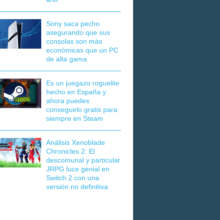
Sony saca pecho
asegurando que sus
consolas son más
económicas que un PC
de alta gama
Es un juegazo roguelite
hecho en España y
ahora puedes
conseguirlo gratis para
siempre en Steam
Análisis Xenoblade
Chronicles 2: El
descomunal y particular
JRPG luce genial en
Switch 2 con una
versión no definitiva