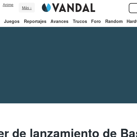
Anime
Más ↓
Juegos
Reportajes
Avances
Trucos
Foro
Random
Hard
ler de lanzamiento de Ba