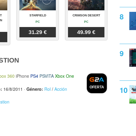
T
STARFIELD
CRIMSON DESERT
ON
PC
PC
31.29 €
49.99 €
STION
box 360
iPhone
PS4
PSVITA
Xbox One
OFERTA
:
16/8/2011
·
Género:
Rol
/
Acción
stion