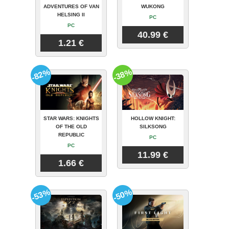
ADVENTURES OF VAN
WUKONG
HELSING II
PC
PC
40.99 €
1.21 €
-82%
-38%
STAR WARS: KNIGHTS
HOLLOW KNIGHT:
OF THE OLD
SILKSONG
REPUBLIC
PC
PC
11.99 €
1.66 €
-53%
-50%