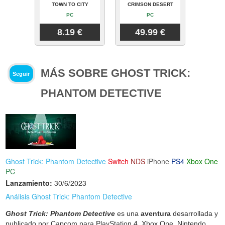
TOWN TO CITY
CRIMSON DESERT
PC
PC
8.19 €
49.99 €
MÁS SOBRE GHOST TRICK:
Seguir
PHANTOM DETECTIVE
Ghost Trick: Phantom Detective
Switch
NDS
iPhone
PS4
Xbox One
PC
Lanzamiento:
30/6/2023
Análisis Ghost Trick: Phantom Detective
Ghost Trick: Phantom Detective
es una
aventura
desarrollada y
publicado por Capcom para PlayStation 4, Xbox One, Nintendo