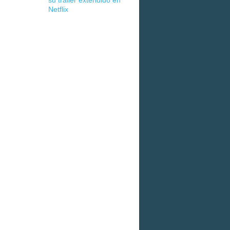
su tráiler extendido en
Netflix