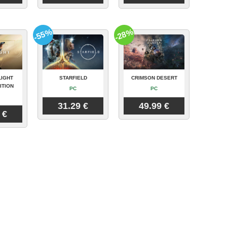
-55%
-28%
LIGHT
STARFIELD
CRIMSON DESERT
ITION
PC
PC
31.29 €
49.99 €
 €