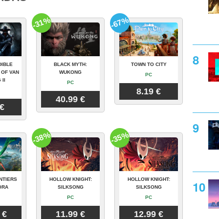
-31%
-67%
DIBLE
BLACK MYTH:
TOWN TO CITY
 OF VAN
WUKONG
PC
 II
PC
8.19 €
40.99 €
 €
-38%
-35%
NTIERS
HOLLOW KNIGHT:
HOLLOW KNIGHT:
ORA
SILKSONG
SILKSONG
PC
PC
 €
11.99 €
12.99 €