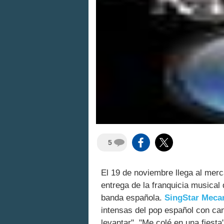
5
El 19 de noviembre llega al me
entrega de la franquicia musical
banda española.
SingStar Meca
intensas del pop español con c
levantar", "Me colé en una fiesta"