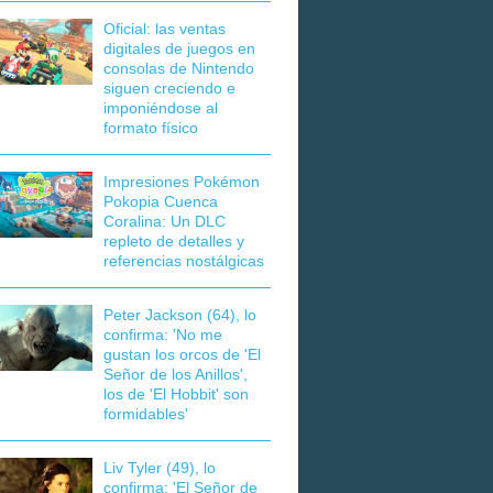
Oficial: las ventas
digitales de juegos en
consolas de Nintendo
siguen creciendo e
imponiéndose al
formato físico
Impresiones Pokémon
Pokopia Cuenca
Coralina: Un DLC
repleto de detalles y
referencias nostálgicas
Peter Jackson (64), lo
confirma: 'No me
gustan los orcos de 'El
Señor de los Anillos',
los de 'El Hobbit' son
formidables'
Liv Tyler (49), lo
confirma: 'El Señor de