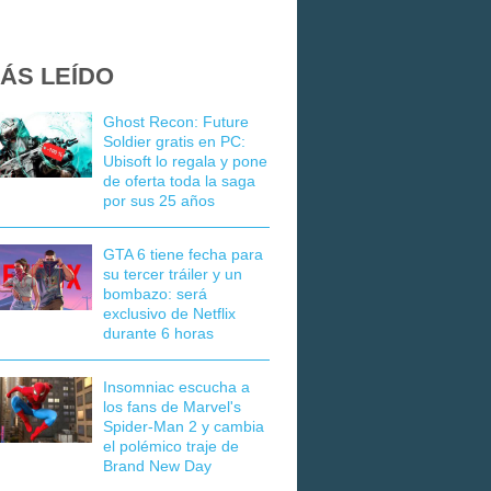
ÁS LEÍDO
Ghost Recon: Future
Soldier gratis en PC:
Ubisoft lo regala y pone
de oferta toda la saga
por sus 25 años
GTA 6 tiene fecha para
su tercer tráiler y un
bombazo: será
exclusivo de Netflix
durante 6 horas
Insomniac escucha a
los fans de Marvel's
Spider-Man 2 y cambia
el polémico traje de
Brand New Day