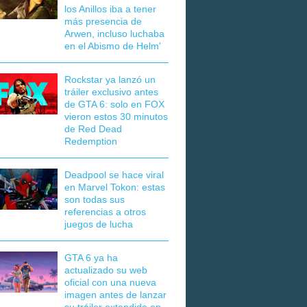
los Anillos iba a tener
más presencia de
Arwen, incluso luchaba
en el Abismo de Helm'
Rockstar ya lanzó un
tráiler exclusivo antes
de GTA 6: solo en FOX
vieron estos 30 minutos
de Red Dead
Redemption
Deadpool se hace viral
en Marvel Tokon: estas
son todas sus
referencias a otros
juegos de lucha
GTA 6 ya ha
actualizado su web
oficial con una nueva
imagen antes de lanzar