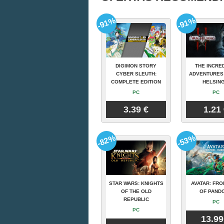
-91%
-91%
DIGIMON STORY
THE INCRE
CYBER SLEUTH:
ADVENTURES
COMPLETE EDITION
HELSING
PC
PC
3.39 €
1.21
-82%
-53%
STAR WARS: KNIGHTS
AVATAR: FRO
OF THE OLD
OF PAND
REPUBLIC
PC
PC
13.99