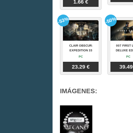
1.66 €
-53%
-50%
CLAIR OBSCUR:
007 FIRST 
EXPEDITION 33
DELUXE ED
PC
PC
23.29 €
39.49
IMÁGENES: