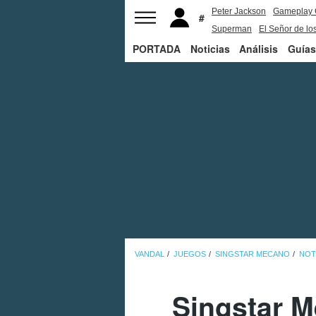
Peter Jackson
Gameplay 
Superman
El Señor de los
PORTADA
Noticias
Análisis
Guías
VANDAL
JUEGOS
SINGSTAR MECANO
NOT
Singstar M