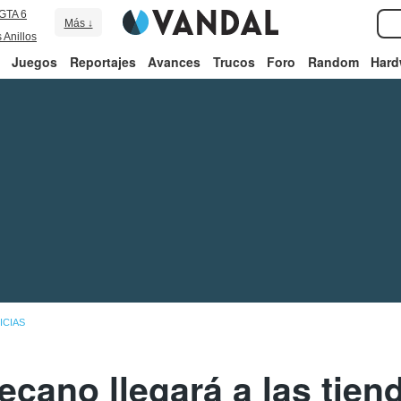
GTA 6
Más ↓
 Anillos
Juegos
Reportajes
Avances
Trucos
Foro
Random
Hard
ICIAS
ecano llegará a las tiend